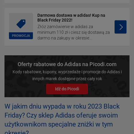
Darmowa dostawa w adidas! Kup na
Black Friday 2022!
Złóż zamówienie w adidas za
minimum 110 zł i ciesz się dostawą za
PROMOCJA
darmo na zakupy w okresie...
Oferty rabatowe do Adidas na Picodi.com
Kody rabatowe, kupony, wyprzedaże i promocje do Adidas i
innych marek dostępne przez cały rok
Idź do Picodi
W jakim dniu wypada w roku 2023 Black
Friday? Czy sklep Adidas oferuje swoim
użytkownikom specjalne zniżki w tym
okresie?