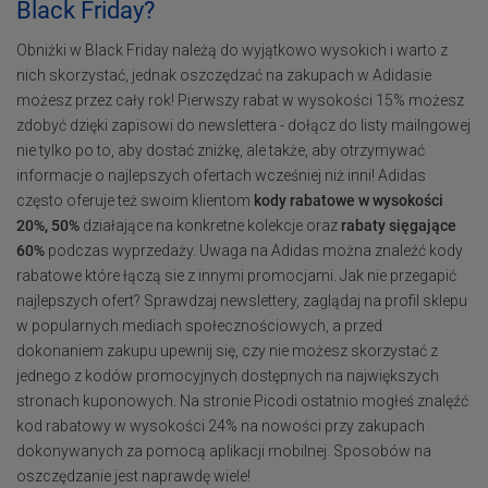
Black Friday?
Obniżki w Black Friday należą do wyjątkowo wysokich i warto z
nich skorzystać, jednak oszczędzać na zakupach w Adidasie
możesz przez cały rok! Pierwszy rabat w wysokości 15% możesz
zdobyć dzięki zapisowi do newslettera - dołącz do listy mailngowej
nie tylko po to, aby dostać zniżkę, ale także, aby otrzymywać
informacje o najlepszych ofertach wcześniej niż inni! Adidas
często oferuje też swoim klientom
kody rabatowe w wysokości
20%, 50%
działające na konkretne kolekcje oraz
rabaty sięgające
60%
podczas wyprzedaży. Uwaga na Adidas można znaleźć kody
rabatowe które łączą sie z innymi promocjami. Jak nie przegapić
najlepszych ofert? Sprawdzaj newslettery, zaglądaj na profil sklepu
w popularnych mediach społecznościowych, a przed
dokonaniem zakupu upewnij się, czy nie możesz skorzystać z
jednego z kodów promocyjnych dostępnych na największych
stronach kuponowych. Na stronie Picodi ostatnio mogłeś znalęźć
kod rabatowy w wysokości 24% na nowości przy zakupach
dokonywanych za pomocą aplikacji mobilnej. Sposobów na
oszczędzanie jest naprawdę wiele!