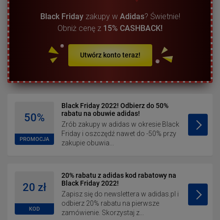
Black Friday
zakupy w
Adidas
? Świetnie!
Obniż cenę z
15% CASHBACK!
Utwórz konto teraz!
Black Friday 2022! Odbierz do 50%
rabatu na obuwie adidas!
50%
Zrób zakupy w adidas w okresie Black
Friday i oszczędź nawet do -50% przy
PROMOCJA
zakupie obuwia...
20% rabatu z adidas kod rabatowy na
Black Friday 2022!
20 zł
Zapisz się do newslettera w adidas.pl i
odbierz 20% rabatu na pierwsze
KOD
zamówienie. Skorzystaj z...