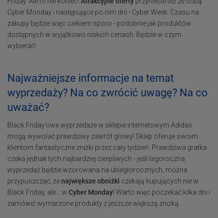
Friday. Ale to nie koniec!
Atrakcyjne oferty
przyniesie też ze sobą
Cyber Monday i następujące po nim dni - Cyber Week. Czasu na
zakupy będzie więc całkiem sporo - podobnie jak produktów
dostępnych w wyjątkowo niskich cenach. Będzie w czym
wybierać!
Najważniejsze informacje na temat
wyprzedaży? Na co zwrócić uwagę? Na co
uważać?
Black Friday’owe wyprzedaże w sklepie internetowym Adidas
mogą wywołać prawdziwy zawrót głowy! Sklep oferuje swoim
klientom fantastyczne zniżki przez cały tydzień. Prawdziwa gratka
czeka jednak tych najbardziej cierpliwych - jeśli tegoroczna
wyprzedaż będzie wzorowana na ubiegłorocznych, można
przypuszczać, że
największe obniżki
czekają kupujących nie w
Black Friday, ale… w
Cyber Monday
! Warto więc poczekać kilka dni i
zamówić wymarzone produkty z jeszcze większą zniżką.