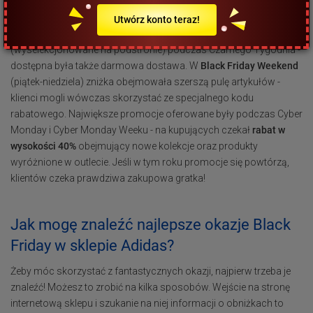
na Black Friday w latach ubiegłych?
Utwórz konto teraz!
W zeszłym roku
Adidas oferował 30% zniżki
na wybrane produkty
(wyselekcjonowane na podstronie) podczas Czarnego Tygodnia -
dostępna była także darmowa dostawa. W
Black Friday Weekend
(piątek-niedziela) zniżka obejmowała szerszą pulę artykułów -
klienci mogli wówczas skorzystać ze specjalnego kodu
rabatowego. Największe promocje oferowane były podczas Cyber
Monday i Cyber Monday Weeku - na kupujących czekał
rabat w
wysokości 40%
obejmujący nowe kolekcje oraz produkty
wyróżnione w outlecie. Jeśli w tym roku promocje się powtórzą,
klientów czeka prawdziwa zakupowa gratka!
Jak mogę znaleźć najlepsze okazje Black
Friday w sklepie Adidas?
Żeby móc skorzystać z fantastycznych okazji, najpierw trzeba je
znaleźć! Możesz to zrobić na kilka sposobów. Wejście na stronę
internetową sklepu i szukanie na niej informacji o obniżkach to