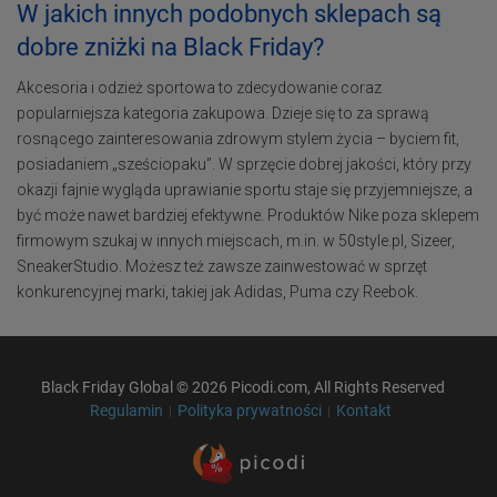
W jakich innych podobnych sklepach są
dobre zniżki na Black Friday?
Akcesoria i odzież sportowa to zdecydowanie coraz
popularniejsza kategoria zakupowa. Dzieje się to za sprawą
rosnącego zainteresowania zdrowym stylem życia – byciem fit,
posiadaniem „sześciopaku”. W sprzęcie dobrej jakości, który przy
okazji fajnie wygląda uprawianie sportu staje się przyjemniejsze, a
być może nawet bardziej efektywne. Produktów Nike poza sklepem
firmowym szukaj w innych miejscach, m.in. w 50style.pl, Sizeer,
SneakerStudio. Możesz też zawsze zainwestować w sprzęt
konkurencyjnej marki, takiej jak Adidas, Puma czy Reebok.
Black Friday Global © 2026 Picodi.com, All Rights Reserved
Regulamin
Polityka prywatności
Kontakt