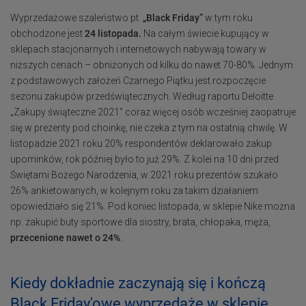
Wyprzedażowe szaleństwo pt.
„Black Friday”
w tym roku
obchodzone jest
24 listopada.
Na całym świecie kupujący w
sklepach stacjonarnych i internetowych nabywają towary w
niższych cenach – obniżonych od kilku do nawet 70-80%. Jednym
z podstawowych założeń Czarnego Piątku jest rozpoczęcie
sezonu zakupów przedświątecznych. Według raportu Deloitte
„Zakupy świąteczne 2021” coraz więcej osób wcześniej zaopatruje
się w prezenty pod choinkę, nie czeka z tym na ostatnią chwilę. W
listopadzie 2021 roku 20% respondentów deklarowało zakup
upominków, rok później było to już 29%. Z kolei na 10 dni przed
Świętami Bożego Narodzenia, w 2021 roku prezentów szukało
26% ankietowanych, w kolejnym roku za takim działaniem
opowiedziało się 21%. Pod koniec listopada, w sklepie Nike można
np. zakupić buty sportowe dla siostry, brata, chłopaka, męża,
przecenione nawet o 24%
.
Kiedy dokładnie zaczynają się i kończą
Black Friday'owe wyprzedaże w sklepie