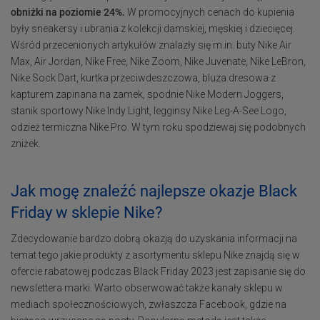
obniżki na poziomie 24%.
W promocyjnych cenach do kupienia
były sneakersy i ubrania z kolekcji damskiej, męskiej i dziecięcej.
Wśród przecenionych artykułów znalazły się m.in. buty Nike Air
Max, Air Jordan, Nike Free, Nike Zoom, Nike Juvenate, Nike LeBron,
Nike Sock Dart, kurtka przeciwdeszczowa, bluza dresowa z
kapturem zapinana na zamek, spodnie Nike Modern Joggers,
stanik sportowy Nike Indy Light, legginsy Nike Leg-A-See Logo,
odzież termiczna Nike Pro. W tym roku spodziewaj się podobnych
zniżek.
Jak mogę znaleźć najlepsze okazje Black
Friday w sklepie Nike?
Zdecydowanie bardzo dobrą okazją do uzyskania informacji na
temat tego jakie produkty z asortymentu sklepu Nike znajdą się w
ofercie rabatowej podczas Black Friday 2023 jest zapisanie się do
newslettera marki. Warto obserwować także kanały sklepu w
mediach społecznościowych, zwłaszcza Facebook, gdzie na