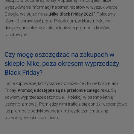
bieżąco wrzucane są posty. Popularną metodą jest także
wyszukiwanie informacji na temat rabatów w wyszukiwarce
Google, wpisując frazę
„Nike Black Friday 2023”
. Polecamy
również sprawdzać portal Picodi.com, w którym Nike ma
dedykowaną stronę z listą aktualnych promocji i kodów
rabatowych.
Czy mogę oszczędzać na zakupach w
sklepie Nike, poza okresem wyprzedaży
Black Friday?
Tanie kupowanie, korzystanie z obniżek cen to nie tylko Black
Friday.
Promocje dostępne są na przełomie całego roku.
Są
bowiem wyprzedaże sezonowe – kolekcji wiosenno-letniej i
jesienno-zimowej. Pomiędzy nimi trafiają się obniżki weekendowe
lub promocje podyktowane jakimś wydarzeniem, jak np.
rozpoczęcie roku szkolnego.