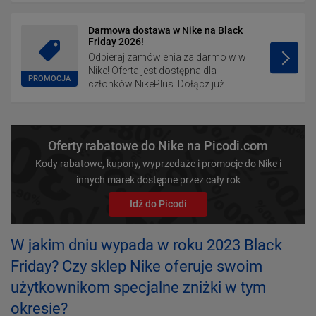
Darmowa dostawa w Nike na Black
Friday 2026!
Odbieraj zamówienia za darmo w w
Nike! Oferta jest dostępna dla
PROMOCJA
członków NikePlus. Dołącz już...
Oferty rabatowe do Nike na Picodi.com
Kody rabatowe, kupony, wyprzedaże i promocje do Nike i
innych marek dostępne przez cały rok
Idź do Picodi
W jakim dniu wypada w roku 2023 Black
Friday? Czy sklep Nike oferuje swoim
użytkownikom specjalne zniżki w tym
okresie?