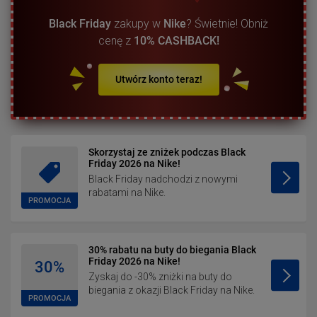
Black Friday
zakupy w
Nike
? Świetnie! Obniż
cenę z
10% CASHBACK!
Utwórz konto teraz!
Skorzystaj ze zniżek podczas Black
Friday 2026 na Nike!
Black Friday nadchodzi z nowymi
rabatami na Nike.
PROMOCJA
30% rabatu na buty do biegania Black
Friday 2026 na Nike!
30%
Zyskaj do -30% zniżki na buty do
biegania z okazji Black Friday na Nike.
PROMOCJA