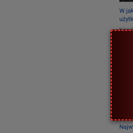
W ja
użyt
Najwię
podcza
udostęp
korzyst
Kiedy
W 2016 
poszła 
grudni
wzmożo
czarnym
Najw