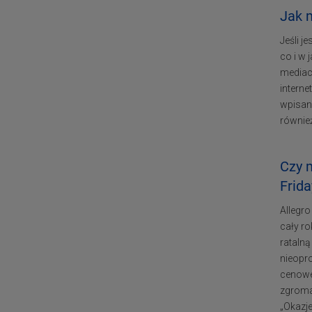
Jak m
Jeśli j
co i w
mediac
interne
wpisani
równie
Czy 
Frida
Allegr
cały r
rataln
nieopro
cenowe
zgroma
„Okazj