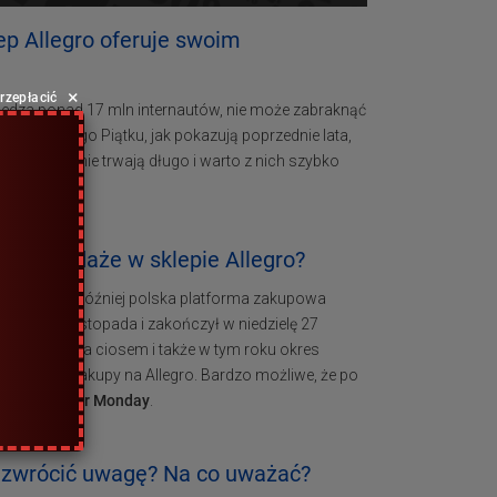
ep Allegro oferuje swoim
×
przepłacić
iedza ponad 17 mln internautów, nie może zabraknąć
kazji Czarnego Piątku, jak pokazują poprzednie lata,
ak okazje nie trwają długo i warto z nich szybko
e wyprzedaże w sklepie Allegro?
atomiast rok później polska platforma zakupowa
piątek 24 listopada i zakończył w niedzielę 27
gro pójdzie za ciosem i także w tym roku okres
zerwuj na zakupy na Allegro. Bardzo możliwe, że po
 okazji
Cyber Monday
.
 zwrócić uwagę? Na co uważać?