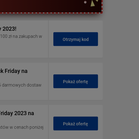
y 2023!
100 zł na zakupach w
Otrzymaj kod
k Friday na
Pokaż ofertę
aż 5 darmowych dostaw
Friday 2023 na
Pokaż ofertę
duktów w cenach poniżej