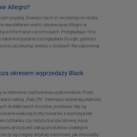
ie Allegro?
czym prędzej. Dowiesz się m.in. wcześniej niż reszta,
oza newsletterem warto obserwować Allegro w
żące informacje o promocjach. Przeglądając fora
 także korzystanie z przeglądarki Google, gdzie po
h można zaczerpnąć wiedzy o zniżkach. Nie zapominaj
poza okresem wyprzedaży Black
y w internecie i zachowania użytkowników. Przez
anii należą „Raty 0%”. Internauci wybierają płatność
dnych dodatkowych kosztów, ponieważ raty są
upowanie większej liczby towarów z wyższej półki
we od banku czy instytucji pożyczkowej, kasa
paru groszy jest zakup produktów z kategorii
eczy są z reguły artykuły sezonowe, jak chociażby