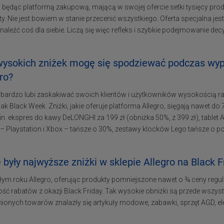
, będąc platformą zakupową, mającą w swojej ofercie setki tysięcy pro
y. Nie jest bowiem w stanie przecenić wszystkiego. Oferta specjalna je
aleźć coś dla siebie. Liczą się więc refleks i szybkie podejmowanie decy
wysokich zniżek mogę się spodziewać podczas wyp
ro?
o bardzo lubi zaskakiwać swoich klientów i użytkowników wysokością
 jak Black Week. Zniżki, jakie oferuje platforma Allegro, sięgają nawet 
in. ekspres do kawy DeLONGHI za 199 zł (obniżka 50%, z 399 zł), tablet 
 – Playstation i Xbox – tańsze o 30%, zestawy klocków Lego tańsze o p
 były najwyższe zniżki w sklepie Allegro na Black F
ym roku Allegro, oferując produkty pomniejszone nawet o ¾ ceny regul
ść rabatów z okazji Black Friday. Tak wysokie obniżki są przede wszy
ionych towarów znalazły się artykuły modowe, zabawki, sprzęt AGD, ele