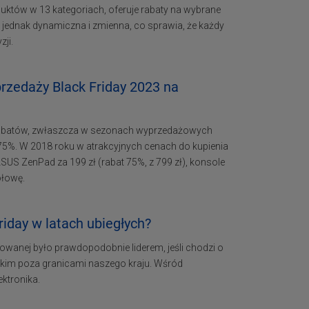
duktów w 13 kategoriach, oferuje rabaty na wybrane
st jednak dynamiczna i zmienna, co sprawia, że każdy
zji.
rzedaży Black Friday 2023 na
 rabatów, zwłaszcza w sezonach wyprzedażowych
do 75%. W 2018 roku w atrakcyjnych cenach do kupienia
ASUS ZenPad za 199 zł (rabat 75%, z 799 zł), konsole
ołowę.
riday w latach ubiegłych?
owanej było prawdopodobnie liderem, jeśli chodzi o
stkim poza granicami naszego kraju. Wśród
ktronika.