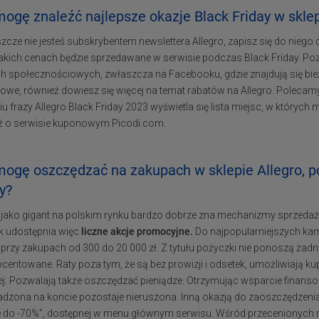
ogę znaleźć najlepsze okazje Black Friday w sklep
eszcze nie jesteś subskrybentem newslettera Allegro, zapisz się do niego 
 jakich cenach będzie sprzedawane w serwisie podczas Black Friday. P
h społecznościowych, zwłaszcza na Facebooku, gdzie znajdują się bie
towe, również dowiesz się więcej na temat rabatów na Allegro. Polecamy
u frazy Allegro Black Friday 2023 wyświetla się lista miejsc, w któryc
ż o serwisie kuponowym Picodi.com.
mogę oszczędzać na zakupach w sklepie Allegro, 
y?
o jako gigant na polskim rynku bardzo dobrze zna mechanizmy sprzedaż
ok udostępnia więc
liczne akcje promocyjne.
Do najpopularniejszych kamp
ą przy zakupach od 300 do 20 000 zł. Z tytułu pożyczki nie ponoszą ża
centowane. Raty poza tym, że są bez prowizji i odsetek, umożliwiają k
j. Pozwalają także oszczędzać pieniądze. Otrzymując wsparcie finanso
dzona na koncie pozostaje nieruszona. Inną okazją do zaoszczędzenia 
e do -70%”, dostępnej w menu głównym serwisu. Wśród przecenionych rz