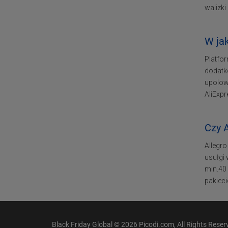
walizki
W jak
Platfo
dodatko
upolowa
AliExp
Czy 
Allegro
usułgi
min.40
pakiec
Black Friday Global © 2026 Picodi.com, All Rights Reser