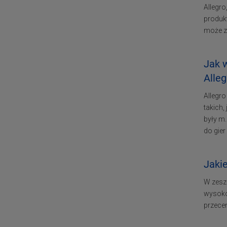
Allegro
produkt
może zn
Jak 
Alleg
Allegr
takich,
były m.
do gier
Jakie
W zeszł
wysoko
przecen