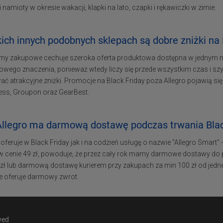
 i namioty w okresie wakacji, klapki na lato, czapki i rękawiczki w zimie.
ich innych podobnych sklepach są dobre zniżki na 
rmy zakupowe cechuje szeroka oferta produktowa dostępna w jednym mi
wego znaczenia, ponieważ wtedy liczy się przede wszystkim czas i szybk
ć atrakcyjne zniżki. Promocje na Black Friday poza Allegro pojawią si
ress, Groupon oraz GearBest.
Allegro ma darmową dostawę podczas trwania Blac
 oferuje w Black Friday jak i na codzień usługę o nazwie "Allegro Smart" 
 w cenie 49 zł, powoduje, że przez cały rok mamy darmowe dostawy do
 zł lub darmową dostawę kurierem przy zakupach za min 100 zł od je
ie oferuje darmowy zwrot.
ved