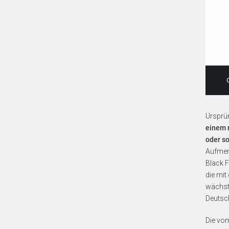
Ursprün
einem 
oder s
Aufmerk
Black 
die mit
wächst
Deutsc
Die vom