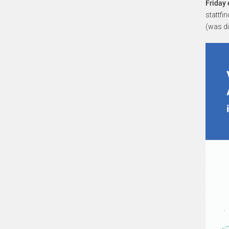
Friday 
stattfi
(was d