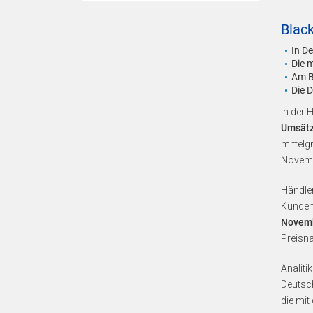
Black
In D
Die 
Am B
Die 
In der 
Umsätze
mittelg
Novemb
Händle
Kunden 
Novemb
Preisna
Analiti
Deutsch
die mi