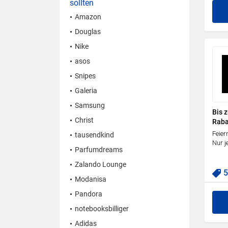
sollten
Amazon
Douglas
Nike
asos
Snipes
Galeria
Samsung
Bis 
Christ
Rabat
Feier
tausendkind
Nur j
Parfumdreams
Zalando Lounge
Modanisa
Pandora
notebooksbilliger
Adidas