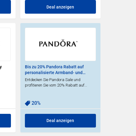
Deal anzeigen
y
Bis zu 20% Pandora Rabatt auf
personalisierte Armband- und
Charm-Sets | Black Friday Deal
Entdecken Sie Pandora Sale und
profitieren Sie vom 20% Rabatt auf...
20%
Deal anzeigen