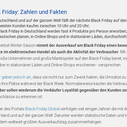
 Friday: Zahlen und Fakten
eutschland und auf der ganzen Welt fällt der nächste Black Friday auf d
meisten Kunden kaufen zwischen 10 Uhr und 20 Uhr;
lack Friday in Deutschland werden fast 4 Produkte pro Person erworben;
Deutschen planen, in Online-Shops und in stationären Läden, durchschnit
Herbst-Winter-Saison
nimmt der Ausverkauf am Black Friday einen beson
 im elektronischen Handel als auch die Aktivität der Verbraucher
. Mi
roße Unternehmen und große Marktspieler auf den Black Friday bereit, in
er in stationären Läden und Online-Shops erscheinen - versprechen.
r
geben jedoch an
, dass sie nicht nur zum Zweck haben, die Umsätze z
Ihre Plätze während der Black Week. Normalerweise kaufen die Verbrauche
er sollen wiederum die Verkäufer Loyalität gegenüber den Kunden ze
chlässe zu erkennen ist.
ker des Portals
Black-Friday.Global
verfolgen seit einigen Jahren die mit
land und auf der ganzen Welt. Darunter werden statistische Daten und in
t dem weltweit größten Ausverkaufstag zusammenhängen.