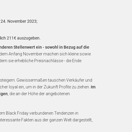
en 24. November 2023;
tlich 211€ auszugeben.
deren Stellenwert ein - sowohl in Bezug auf die
t dem Anfang November machen sich kleine sowie
dem sie erhebliche Preisnachlässe - die Ende
u steigern. Gewissermaßen tauschen Verkäufer und
r loyal ein, um in der Zukunft Profite zu ziehen.
Im
igen
, die an der Höhe der angebotenen
 dem Black Friday verbundenen Tendenzen in
teressante Fakten aus der ganzen Welt dargestellt,