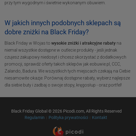
przy tym wygodnym i świetnie wykonanym obuwiem.
W jakich innych podobnych sklepach są
dobre zniżki na Black Friday?
Black Friday w Wojas to
wysokie zniżki i atrakcyjne rabaty
na
niemal wszystkie dostępne w outlecie produkty - jeśli jednak
czujesz zakupowy niedosyt i chcesz skorzystać z dodatkowych
promocji, sprawdź oferty takich sklepów jak eobuwie.pl, CCC,
Zalando, Badura. We wszystkich tych miejscach czekają na Ciebie
niesamowite okazje. Porównaj dostępne rabaty, wybierz najlepsze
dla siebie buty i zadbaj o swoje stopy, kręgosłup - oraz portfel!
Black Friday Global © 2026 Picodi.com, All Rights Reserved
Regulamin
Polityka prywatności
Kontakt