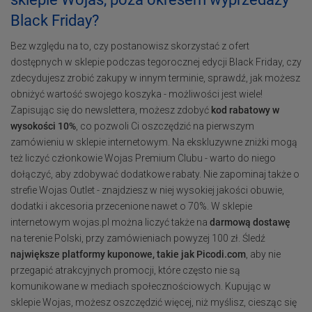
Black Friday?
Bez względu na to, czy postanowisz skorzystać z ofert
dostępnych w sklepie podczas tegorocznej edycji Black Friday, czy
zdecydujesz zrobić zakupy w innym terminie, sprawdź, jak możesz
obniżyć wartość swojego koszyka - możliwości jest wiele!
Zapisując się do newslettera, możesz zdobyć
kod rabatowy w
wysokości 10%
, co pozwoli Ci oszczędzić na pierwszym
zamówieniu w sklepie internetowym. Na ekskluzywne zniżki mogą
też liczyć członkowie Wojas Premium Clubu - warto do niego
dołączyć, aby zdobywać dodatkowe rabaty. Nie zapominaj także o
strefie Wojas Outlet - znajdziesz w niej wysokiej jakości obuwie,
dodatki i akcesoria przecenione nawet o 70%. W sklepie
internetowym wojas.pl można liczyć także na
darmową dostawę
na terenie Polski, przy zamówieniach powyzej 100 zł. Śledź
największe platformy kuponowe, takie jak Picodi.com
, aby nie
przegapić atrakcyjnych promocji, które często nie są
komunikowane w mediach społecznościowych. Kupując w
sklepie Wojas, możesz oszczędzić więcej, niż myślisz, ciesząc się