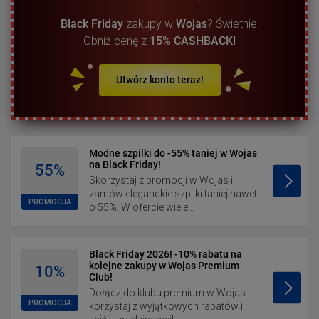
Black Friday
zakupy w
Wojas
? Świetnie!
Obniż cenę z
15% CASHBACK!
Utwórz konto teraz!
Modne szpilki do -55% taniej w Wojas
na Black Friday!
55%
Skorzystaj z promocji w Wojas i
zamów eleganckie szpilki taniej nawet
PROMOCJA
o 55%. W ofercie wiele...
Black Friday 2026! -10% rabatu na
kolejne zakupy w Wojas Premium
10%
Club!
Dołącz do klubu premium w Wojas i
PROMOCJA
korzystaj z wyjątkowych rabatów i