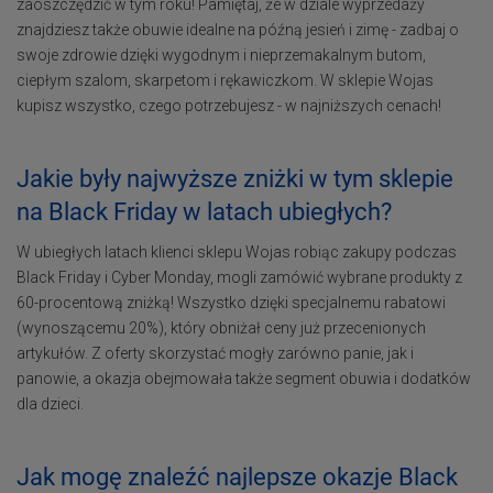
zaoszczędzić w tym roku! Pamiętaj, że w dziale wyprzedaży
znajdziesz także obuwie idealne na późną jesień i zimę - zadbaj o
swoje zdrowie dzięki wygodnym i nieprzemakalnym butom,
ciepłym szalom, skarpetom i rękawiczkom. W sklepie Wojas
kupisz wszystko, czego potrzebujesz - w najniższych cenach!
Jakie były najwyższe zniżki w tym sklepie
na Black Friday w latach ubiegłych?
W ubiegłych latach klienci sklepu Wojas robiąc zakupy podczas
Black Friday i Cyber Monday, mogli zamówić wybrane produkty z
60-procentową zniżką! Wszystko dzięki specjalnemu rabatowi
(wynoszącemu 20%), który obniżał ceny już przecenionych
artykułów. Z oferty skorzystać mogły zarówno panie, jak i
panowie, a okazja obejmowała także segment obuwia i dodatków
dla dzieci.
Jak mogę znaleźć najlepsze okazje Black