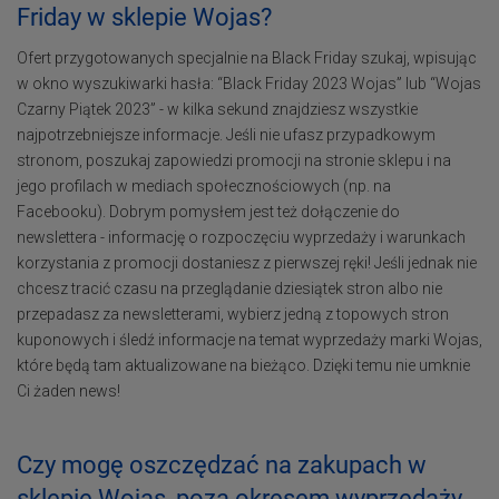
Friday w sklepie Wojas?
Ofert przygotowanych specjalnie na Black Friday szukaj, wpisując
w okno wyszukiwarki hasła: “Black Friday 2023 Wojas” lub “Wojas
Czarny Piątek 2023” - w kilka sekund znajdziesz wszystkie
najpotrzebniejsze informacje. Jeśli nie ufasz przypadkowym
stronom, poszukaj zapowiedzi promocji na stronie sklepu i na
jego profilach w mediach społecznościowych (np. na
Facebooku). Dobrym pomysłem jest też dołączenie do
newslettera - informację o rozpoczęciu wyprzedaży i warunkach
korzystania z promocji dostaniesz z pierwszej ręki! Jeśli jednak nie
chcesz tracić czasu na przeglądanie dziesiątek stron albo nie
przepadasz za newsletterami, wybierz jedną z topowych stron
kuponowych i śledź informacje na temat wyprzedaży marki Wojas,
które będą tam aktualizowane na bieżąco. Dzięki temu nie umknie
Ci żaden news!
Czy mogę oszczędzać na zakupach w
sklepie Wojas, poza okresem wyprzedaży