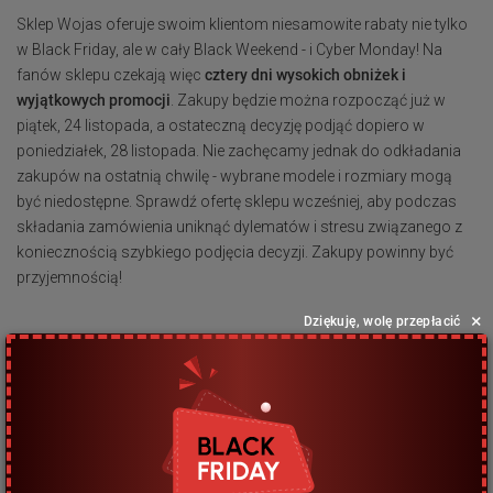
Sklep Wojas oferuje swoim klientom niesamowite rabaty nie tylko
w Black Friday, ale w cały Black Weekend - i Cyber Monday! Na
fanów sklepu czekają więc
cztery dni wysokich obniżek i
wyjątkowych promocji
. Zakupy będzie można rozpocząć już w
piątek, 24 listopada, a ostateczną decyzję podjąć dopiero w
poniedziałek, 28 listopada. Nie zachęcamy jednak do odkładania
zakupów na ostatnią chwilę - wybrane modele i rozmiary mogą
być niedostępne. Sprawdź ofertę sklepu wcześniej, aby podczas
składania zamówienia uniknąć dylematów i stresu związanego z
koniecznością szybkiego podjęcia decyzji. Zakupy powinny być
przyjemnością!
×
Dziękuję, wolę przepłacić
Najważniejsze informacje na temat
wyprzedaży? Na co zwrócić uwagę? Na co
uważać?
Sklep Wojas - jako jeden z nielicznych - oferuje swoim klientom
wysokie rabaty obejmujące przecenione produkty
. Oznacza to, że