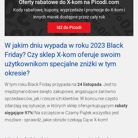
Oferty rabatowe do X-kom na Picodi.com
Kody rabatowe, kupony, wyprzedaże i promocje do X-kom i
innych marek dostępne przez cały rok
Idź do Picodi
W jakim dniu wypada w roku 2023 Black
Friday? Czy sklep X-kom oferuje swoim
użytkownikom specjalne zniżki w tym
okresie?
W tym roku Black Friday przypada na
24 listopada
. Jest to
międzynarodowe święto zakupowe, angażujące zarówno
sprzedawców, jak i rzesze ich klientów. W końcu nie często
zdarzają się sytuacje, w których sklep oferuje kupującym
rabaty
sięgające 97%
! Na szczęście w Czarny Piątek wszystko jest
możliwe - sprawdź, jakie obniżki czekają Cię w X-kom!