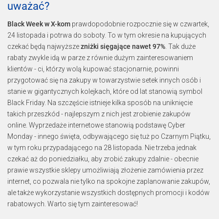
uważać?
Black Week w X-kom
prawdopodobnie rozpocznie się w czwartek,
24 listopada i potrwa do soboty. To w tym okresie na kupujących
czekać będą najwyższe
zniżki sięgające nawet 97%
. Tak duże
rabaty zwykle idą w parze z równie dużym zainteresowaniem
klientów - ci, którzy wolą kupować stacjonarnie, powinni
przygotować się na zakupy w towarzystwie setek innych osób i
stanie w gigantycznych kolejkach, które od lat stanowią symbol
Black Friday. Na szczęście istnieje kilka sposób na uniknięcie
takich przeszkód - najlepszym z nich jest zrobienie zakupów
online. Wyprzedaże internetowe stanowią podstawę Cyber
Monday - innego święta, odbywającego się tuż po Czarnym Piątku,
w tym roku przypadającego na 28 listopada. Nie trzeba jednak
czekać aż do poniedziałku, aby zrobić zakupy zdalnie - obecnie
prawie wszystkie sklepy umożliwiają złożenie zamówienia przez
internet, co pozwala nie tylko na spokojne zaplanowanie zakupów,
ale także wykorzystanie wszystkich dostępnych promocji i kodów
rabatowych. Warto się tym zainteresować!