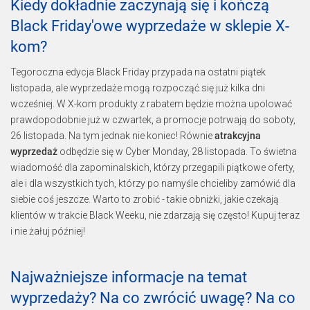
Kiedy dokładnie zaczynają się i kończą
Black Friday'owe wyprzedaże w sklepie X-
kom?
Tegoroczna edycja Black Friday przypada na ostatni piątek
listopada, ale wyprzedaże mogą rozpocząć się już kilka dni
wcześniej. W X-kom produkty z rabatem będzie można upolować
prawdopodobnie już w czwartek, a promocje potrwają do soboty,
26 listopada. Na tym jednak nie koniec! Równie
atrakcyjna
wyprzedaż
odbędzie się w Cyber Monday, 28 listopada. To świetna
wiadomość dla zapominalskich, którzy przegapili piątkowe oferty,
ale i dla wszystkich tych, którzy po namyśle chcieliby zamówić dla
siebie coś jeszcze. Warto to zrobić - takie obniżki, jakie czekają
klientów w trakcie Black Weeku, nie zdarzają się często! Kupuj teraz
i nie żałuj później!
Najważniejsze informacje na temat
wyprzedaży? Na co zwrócić uwagę? Na co