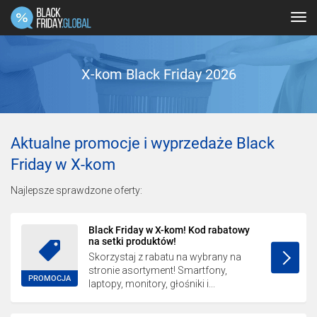
Tog
navi
X-kom Black Friday 2026
Aktualne promocje i wyprzedaże Black
Friday w X-kom
Najlepsze sprawdzone oferty:
Black Friday w X-kom! Kod rabatowy
na setki produktów!
Skorzystaj z rabatu na wybrany na
stronie asortyment! Smartfony,
PROMOCJA
laptopy, monitory, głośniki i...