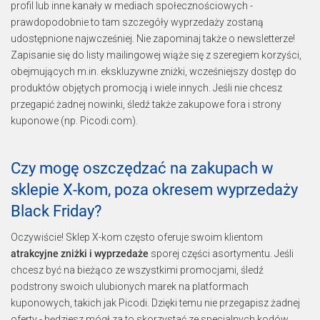
profil lub inne kanały w mediach społecznościowych -
prawdopodobnie to tam szczegóły wyprzedaży zostaną
udostępnione najwcześniej. Nie zapominaj także o newsletterze!
Zapisanie się do listy mailingowej wiąże się z szeregiem korzyści,
obejmujących m.in. ekskluzywne zniżki, wcześniejszy dostęp do
produktów objętych promocją i wiele innych. Jeśli nie chcesz
przegapić żadnej nowinki, śledź także zakupowe fora i strony
kuponowe (np. Picodi.com).
Czy mogę oszczędzać na zakupach w
sklepie X-kom, poza okresem wyprzedaży
Black Friday?
Oczywiście! Sklep X-kom często oferuje swoim klientom
atrakcyjne zniżki i wyprzedaże
sporej części asortymentu. Jeśli
chcesz być na bieżąco ze wszystkimi promocjami, śledź
podstrony swoich ulubionych marek na platformach
kuponowych, takich jak Picodi. Dzięki temu nie przegapisz żadnej
oferty - będziesz mógł za to skorzystać ze specjalnych kodów