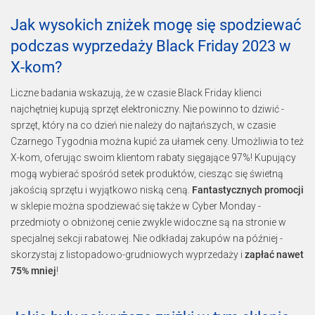
Jak wysokich zniżek mogę się spodziewać
podczas wyprzedaży Black Friday 2023 w
X-kom?
Liczne badania wskazują, że w czasie Black Friday klienci
najchętniej kupują sprzęt elektroniczny. Nie powinno to dziwić -
sprzęt, który na co dzień nie należy do najtańszych, w czasie
Czarnego Tygodnia można kupić za ułamek ceny. Umożliwia to też
X-kom, oferując swoim klientom rabaty sięgające 97%! Kupujący
mogą wybierać spośród setek produktów, ciesząc się świetną
jakością sprzętu i wyjątkowo niską ceną.
Fantastycznych promocji
w sklepie można spodziewać się także w Cyber Monday -
przedmioty o obniżonej cenie zwykle widoczne są na stronie w
specjalnej sekcji rabatowej. Nie odkładaj zakupów na później -
skorzystaj z listopadowo-grudniowych wyprzedaży i
zapłać nawet
75% mniej
!