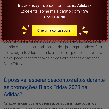
Para não ficar perdido na abundância das ofertas Black Friday de
Black Friday
fazendo compras na
Adidas
?
várias lojas e várias fontes, é melhor preparar-se com
Excelente! Torne mais barato com
15%
antecedência. Se ainda não o fez, subscreva a newsletter da loja
CASHBACK!
para receber ofertas exclusivas e para ficar sempre a par com as
ofertas atuais. Na newsletter pode encontrar várias vantagens
adicionais: por exemplo, Adidas oferece uma prenda especial no
Crie uma conta agora!
dia do seu aniversário. Na subpágina da Black Friday na loja vai
poder encontrar vários artigos com até 50% de desconto, se um
dia não encontrar os produtos que deseja, sempre pode verificar
no dia seguinte. A loja aumenta a sua oferta promocional e cada
dia vai poder encontrar novos artigos adicionados à categoria
Black Friday.
É possível esperar descontos altos durante
as promoções Black Friday 2023 na
Adidas?
As experiências dos anos passados sugerem que podemos