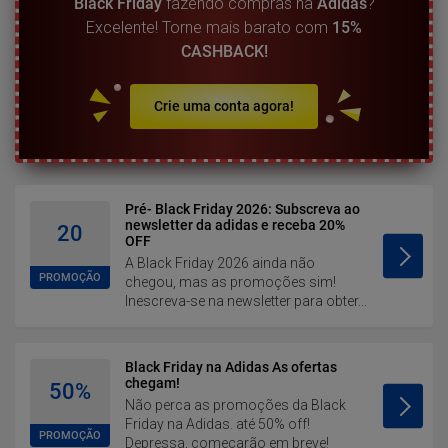
Black Friday
fazendo compras na
Adidas
?
Excelente! Torne mais barato com
15%
CASHBACK!
Crie uma conta agora!
Pré- Black Friday 2026: Subscreva ao
newsletter da adidas e receba 20%
20
OFF
A Black Friday 2026 ainda não
PROMOÇÃO
chegou, mas as promoções sim!
Inescreva-se na newsletter para obter...
Black Friday na Adidas As ofertas
chegam!
50%
Não perca as promoções da Black
Friday na Adidas. até 50% off!
PROMOÇÃO
Depressa, começarão em breve!