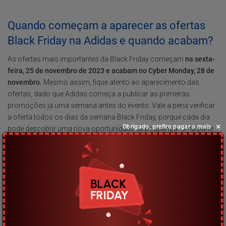
Quando começam a aparecer as ofertas
Black Friday na Adidas e quando acabam?
As ofertas mais importantes da Black Friday começam
na sexta-
feira, 25 de novembro de 2023 e acabam no Cyber Monday, 28 de
novembro.
Mesmo assim, fique atento ao aparecimento das
ofertas, dado que Adidas começa a publicar as primeiras
promoções já uma semana antes do evento. Vale a pena verificar
a oferta todos os dias da semana Black Friday, porque cada dia
×
Obrigado, prefiro pagar a mais
pode descobrir uma nova oportunidade de poupança. Uma parte
dos cupões e promoções é válida por apenas um dia ou ainda
menos, então tem de estar atento para não perder nenhuma das
ocasiões!
Informações sobre as ofertas. O que
verificar? Em que prestar atenção?