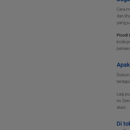
Cara m
dan li
yang j
Picodi
kode p
penawa
Apaka
Diskon
terdapa
Lagi p
ini. D
atasi.
Di to