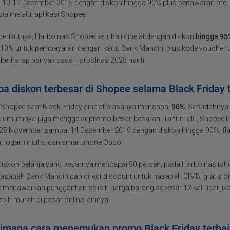
 10-12 Desember 2015 dengan diskon hingga 90% plus penawaran pre-lov
ia melalui aplikasi Shopee.
berikutnya, Harbolnas Shopee kembali dihelat dengan diskon
hingga 95
 10% untuk pembayaran dengan kartu Bank Mandiri, plus kode voucher 
 berharap banyak pada Harbolnas 2023 nanti.
a diskon terbesar di Shopee selama Black Friday 
 Shopee saat Black Friday dihelat biasanya mencapai
90%
. Sesudahnya,
 umumnya juga menggelar promo besar-besaran. Tahun lalu, Shopee In
 25 November sampai 14 Desember 2019 dengan diskon hingga 90%, fla
, logam mulia, dan smartphone Oppo.
 diskon belanja yang besarnya mencapai 90 persen, pada Harbolnas ta
asabah Bank Mandiri dan direct discount untuk nasabah CIMB, gratis on
 menawarkan penggantian selisih harga barang sebesar 12 kali lipat 
ebih murah di pasar online lainnya.
imana cara menemukan promo Black Friday terbai