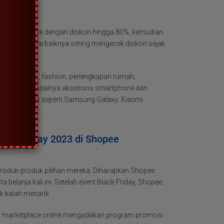
sung?
oduk elektronik dengan diskon hingga 80%, kemudian
line di Shopee baiknya sering mengecek diskon sejak
i elektronik, fashion, perlengkapan rumah,
rit terlaris misalnya aksesoris smartphone dan
igelar, gadget seperti Samsung Galaxy, Xiaomi
lack Friday 2023 di Shopee
roduk-produk pilihan mereka. Diharapkan Shopee
lanja kali ini. Setelah event Black Friday, Shopee
 kalah menarik.
asi marketplace online mengadakan program promosi