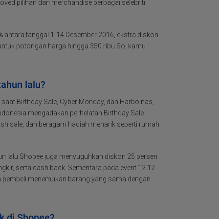
ed pilihan dan merchandise berbagai selebriti
%
antara tanggal 1-14 Desember 2016, ekstra diskon
untuk potongan harga hingga 350 ribu.So, kamu
tahun lalu?
 saat Birthday Sale, Cyber Monday, dan Harbolnas,
donesia mengadakan perhelatan Birthday Sale
sh sale, dan beragam hadiah menarik seperti rumah
hun lalu Shopee juga menyuguhkan diskon 25 persen
gkir, serta cash back. Sementara pada event 12.12
jika pembeli menemukan barang yang sama dengan
k di Shopee?