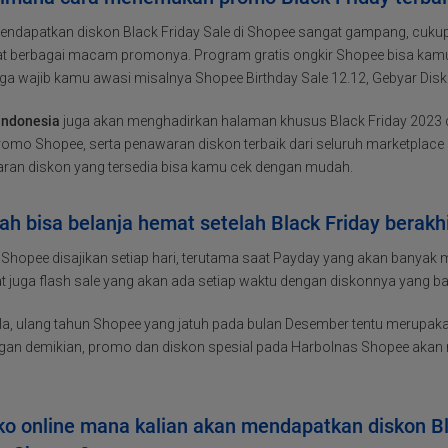
endapatkan diskon Black Friday Sale di Shopee sangat gampang, cukup
hat berbagai macam promonya. Program gratis ongkir Shopee bisa kamu 
uga wajib kamu awasi misalnya Shopee Birthday Sale 12.12, Gebyar Dis
 Indonesia
juga akan menghadirkan halaman khusus Black Friday 2023 
romo Shopee, serta penawaran diskon terbaik dari seluruh marketplace
ran diskon yang tersedia bisa kamu cek dengan mudah.
h bisa belanja hemat setelah Black Friday berakh
 Shopee disajikan setiap hari, terutama saat Payday yang akan banyak
t juga flash sale yang akan ada setiap waktu dengan diskonnya yang ba
ula, ulang tahun Shopee yang jatuh pada bulan Desember tentu merupak
engan demikian, promo dan diskon spesial pada Harbolnas Shopee aka
ko online mana kalian akan mendapatkan diskon Bla