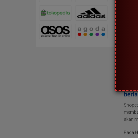
Apa 
Shopee
produk 
tanggal
Shopee.
peralat
powerba
Redmi,
Bera
berl
Shopee
membagi
akan m
Pada H