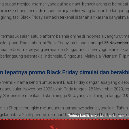
ng sudah menjadi momen yang paling dinanti banyak orang di berbagai 
ini berkembang menjadi musim belanja online yang bahkan berlangsung le
iving, tapi Black Friday semakin terkenal di tanah air karena banyakn
e
termasuk salah satu platform belanja online di Indonesia yang turut m
gila-gilaan. Pada tahun ini Black Friday jatuh pada tanggal
25 November
haan e-Commerce yang berasal dari Singapura ini menyuguhkan diskon 
erlangsung serentak di Indonesia, Singapura, Malaysia, Vietnam, Filipi
n tepatnya promo Black Friday dimulai dan berakh
memiliki nama sendiri untuk event Black Friday dengan apa yang disebu
ir pada bulan November 2023 akhir. Pada tanggal 28 November 2023, te
, Shopee memberikan diskon hingga 90% yang valid hingga tanggal
28
m itu Shopee mungkin meluncurkan kampanye belanja yang lain. Tahun l
igelar antara 25 September sampai 10 Oktober 2019. Ketika itu Shope
Terima kasih, saya lebih suka memba
i flash sale. Bukan tidak mungkin akan ada 10.10 Big Mobile Shopping