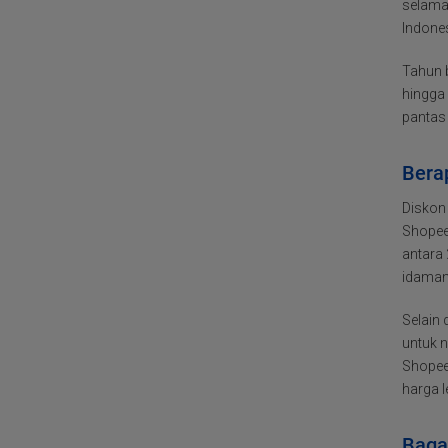
selama
Indones
Tahun 
hingga
pantas
Berap
Diskon
Shopee
antara
idaman
Selain
untuk n
Shopee
harga l
Baga