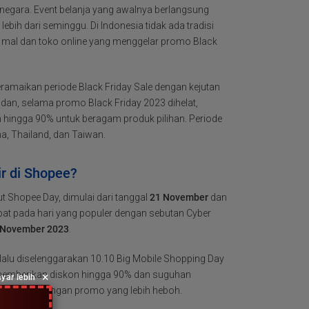
negara. Event belanja yang awalnya berlangsung
bih dari seminggu. Di Indonesia tidak ada tradisi
ya mal dan toko online yang menggelar promo Black
eramaikan periode Black Friday Sale dengan kejutan
dan, selama promo Black Friday 2023 dihelat,
hingga 90% untuk beragam produk pilihan. Periode
na, Thailand, dan Taiwan.
ir di Shopee?
t Shopee Day, dimulai dari tanggal
21 November
dan
pat pada hari yang populer dengan sebutan Cyber
 November 2023
.
alu diselenggarakan 10.10 Big Mobile Shopping Day
e memberikan diskon hingga 90% dan suguhan
×
yar lebih
 Day 2023 dengan promo yang lebih heboh.