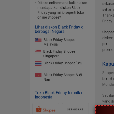
Di toko online mana kalian akan
sekara
mendapatkan diskon Black
sehari 
Friday yang mirip seperti toko
Thanksg
online Shopee?
Friday.
Lihat diskon Black Friday di
berbagai Negara
Shope
diskon 
Black Friday Shopee
perusa
Malaysia
promo b
Black Friday Shopee
Singapore
Kapa
Black Friday Shopee ไทย
Shopee 
Black Friday Shopee Việt
berakh
Nam
Monday
Toko Black Friday terbaik di
Sebelu
Indonesia
yang d
promos