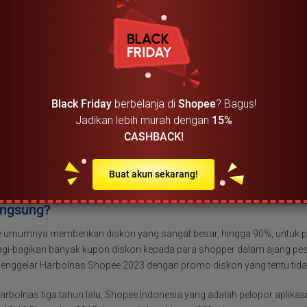
yang mesti dicari saat promo Black Friday berlang
 akan memberikan diskon untuk berbagai produk, dimulai dari obral pr
fashion dengan diskon hingga 85%. Jadi untuk yang ingin berbelanja on
 20 atau 4 hari sebelum Black Friday Sale 2023 Berlangsung.
Black Friday
berbelanja di
Shopee
? Bagus!
co.id menawarkan diskon dalam beragam kategori produk pilihan sepert
Jadikan lebih murah dengan
15%
an olahraga, bayi & anak, perawatan & kesehatan. Beberapa produk favo
CASHBACK!
nk, serta lampu dekorasi LED. Jika Midnight Mobile Phone Flash Sale d
 Asus ZenFone, Lenovo dan juga Oppo perlu masuk radar kamu.
Buat akun sekarang!
pa diskon terbesar yang bisa saya dapatkan saat B
angsung?
 umumnya memberikan diskon yang sangat besar, hingga 90%, untuk p
-bagikan banyak kupon diskon kepada para shopper dalam ajang pesta be
enggelar Harbolnas Shopee 2023 dengan promo diskon yang tentu tidak
arbolnas tiga tahun lalu, Shopee Indonesia yang adalah pelopor aplik