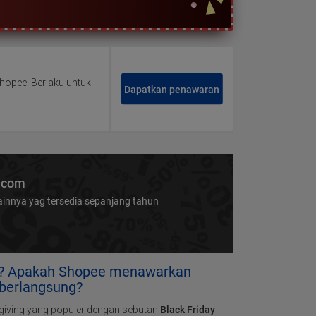
opee. Berlaku untuk
Dapatkan penawaran
i.com
innya yag tersedia sepanjang tahun
apa? Apakah Shopee menawarkan
 berlangsung?
sgiving yang populer dengan sebutan
Black Friday