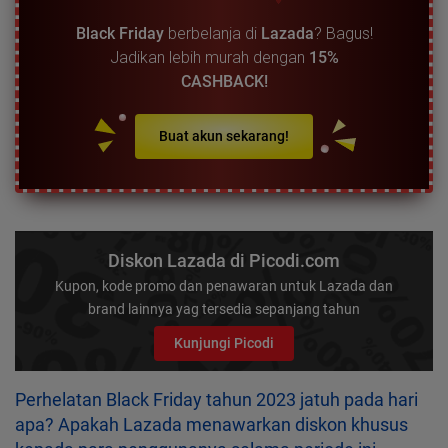
Black Friday
berbelanja di
Lazada
? Bagus!
Jadikan lebih murah dengan
15%
CASHBACK!
Buat akun sekarang!
Diskon Lazada di Picodi.com
Kupon, kode promo dan penawaran untuk Lazada dan
brand lainnya yag tersedia sepanjang tahun
Kunjungi Picodi
Perhelatan Black Friday tahun 2023 jatuh pada hari
apa? Apakah Lazada menawarkan diskon khusus