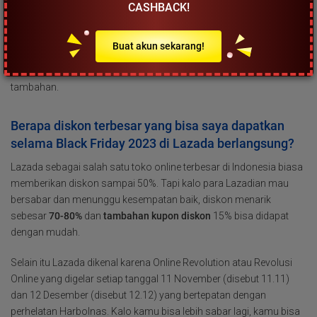
sebelum Black Friday Sale karena mungkin sudah ada pre-sale.
CASHBACK!
Situasinya mungkin berubah-ubah setiap saat, tapi kamu punya
kesempatan bagus untuk belanja hemat dengan kode voucher
Buat akun sekarang!
atau diskon extra plus fasilitas gratis ongkir. Download aplikasi
Lazada kalo mau lebih update dan mendapat potongan diskon
tambahan.
Berapa diskon terbesar yang bisa saya dapatkan
selama Black Friday 2023 di Lazada berlangsung?
Lazada sebagai salah satu toko online terbesar di Indonesia biasa
memberikan diskon sampai 50%. Tapi kalo para Lazadian mau
bersabar dan menunggu kesempatan baik, diskon menarik
sebesar
70-8
0%
dan
tambahan
kupon diskon
15% bisa didapat
dengan mudah.
Selain itu Lazada dikenal karena Online Revolution atau Revolusi
Online yang digelar setiap tanggal 11 November (disebut 11.11)
dan 12 Desember (disebut 12.12) yang bertepatan dengan
perhelatan Harbolnas. Kalo kamu bisa lebih sabar lagi, kamu bisa