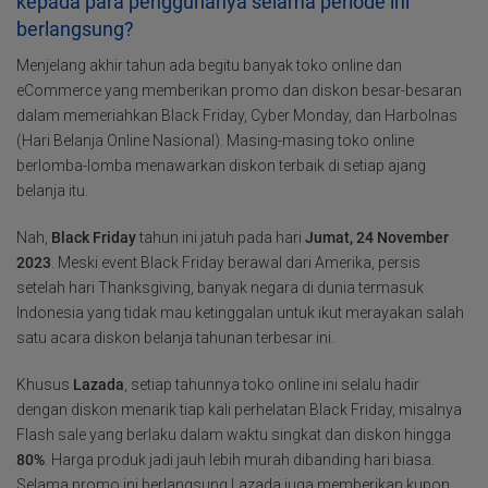
kepada para penggunanya selama periode ini
berlangsung?
Menjelang akhir tahun ada begitu banyak toko online dan
eCommerce yang memberikan promo dan diskon besar-besaran
dalam memeriahkan Black Friday, Cyber Monday, dan Harbolnas
(Hari Belanja Online Nasional). Masing-masing toko online
berlomba-lomba menawarkan diskon terbaik di setiap ajang
belanja itu.
Nah,
Black Friday
tahun ini jatuh pada hari
Jumat, 24 November
2023
. Meski event Black Friday berawal dari Amerika, persis
setelah hari Thanksgiving, banyak negara di dunia termasuk
Indonesia yang tidak mau ketinggalan untuk ikut merayakan salah
satu acara diskon belanja tahunan terbesar ini.
Khusus
Lazada
, setiap tahunnya toko online ini selalu hadir
dengan diskon menarik tiap kali perhelatan Black Friday, misalnya
Flash sale yang berlaku dalam waktu singkat dan diskon hingga
80%
. Harga produk jadi jauh lebih murah dibanding hari biasa.
Selama promo ini berlangsung Lazada juga memberikan kupon