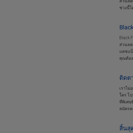
ส่วนลดพ
ช่วงนี้
Black
Black F
ส่วนลดใ
แคชแบ็ก
คุณต้อ
ติดต
เราไม่
ใคร โป
ที่พิเศ
สมัครคร
สิ้นส