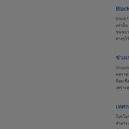
Black
Black F
เท่านั
ขนขบวน
ต่างๆไว้
ช่วงเ
Shopee 
ลดราคาส
นิยม ซึ
เพราะคุ
เทศกา
โปรโมช
สำอาง อ