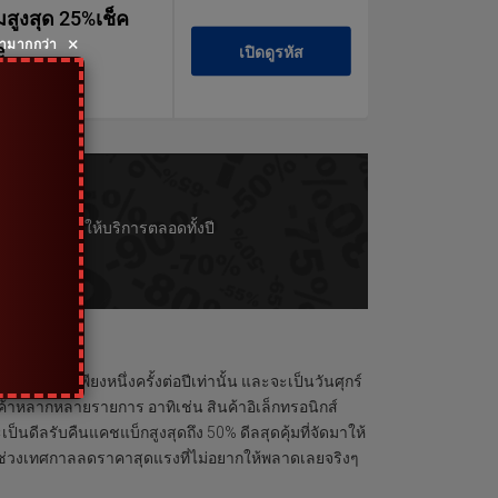
มสูงสุด 25%เช็ค
×
คามากกว่า
e
เปิดดูรหัส
codi.com
ื่น ๆ ที่มีให้บริการตลอดทั้งปี
ึ่งจะมีเพียงหนึ่งครั้งต่อปีเท่านั้น และจะเป็นวันศุกร์
นค้าหลากหลายรายการ อาทิเช่น สินค้าอิเล็กทรอนิกส์
็นดีลรับคืนแคชแบ็กสูงสุดถึง 50% ดีลสุดคุ้มที่จัดมาให้
จ ช่วงเทศกาลลดราคาสุดแรงที่ไม่อยากให้พลาดเลยจริงๆ