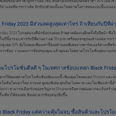
ิเศษช้อปได้ราคาถูกกว่าเดิม เช่น สินค้าอิเล็กทรอนิกส์ลดราคา 90% เมื่อใช้โ
ได้ส่วนลดที่มากกว่าเดิม นักช้อปตัวยงนั้นจะไม่พลาดโอกาสทองแบบนี้แน่นอน
 Friday 2023 มีส่วนลดสูงสุดเท่าไหร่ ถ้าเทียบกับปีที
riday 2023 โปรสุดแรงที่นักช้อปรอคอย ถ้าพลาดต้องรออีกครั้งถึงปีหน้า ซึ่งใน
นปีนี้อาจจะเท่าๆกับปีที่ผ่านมา แต่ Shopee เตรียมแจกคูปองส่วนลดมากกว่าเ
สูงสุด 50% ยังไม่หมดเพียงเท่านี้ยังม่ส่วนลดพิเศษจากพาร์ทเนอร์ต่างๆที่พ
งการช้อป วางแผนการช้อปของคุณ แล้วคุณจะไม่พลาดโปรโมชั่นสุดแรงแห่ง
ามโปรโมชั่นดีลดี ๆ ในเทศกาลช้อปแหลก Black Friday
อยากให้คุณพลาดโปรโมชั่นช้อปคุ้มแบบนี้ เพียงคุณโหลดแอป Shopee และสมั
รโมชั่นไหนมาใหม่ ล่วนลด คูปองพิเศษ คุณก็จะไม่พลาด และไม่เพียงเท่านี้
ษยิ่งกว่า สามารถเลือกรับของขวัญจาก Shopee หรือหากคุณอยากจะเริ่มสร้างธ
ั้งเดียวได้สองต่อ ช้อปสะดวกช้อปสนุกยิ่งขึ้น
ุด Black Friday แต่ความคุ้มไม่จบ ซื้อสินค้าและโปรโมช