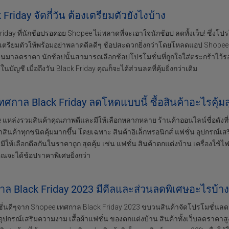
 Friday จัดกี่วัน ต้องเตรียมตัวยังไงบ้าง
riday ที่นักช้อปรอคอย Shopee ไม่พลาดที่จะเอาใจนักช้อป ลดทั้งเว็บ! ซึ่งโปรโ
้น เตรียมตัวให้พร้อมอย่าพลาดดีลดีๆ ช้อปสะดวกยิ่งกว่าโดยโหลดแอป Shop
มาลดราคา นักช้อปนั้นสามารถเลือกช้อปโปรโมชั่นที่ถูกใจใส่ตระกร้าไว้ร
ในบัญชี เมื่อถึงวัน Black Friday คุณก็จะได้ส่วนลดที่คุ้มยิ่งกว่าเดิม
ทศกาล Black Friday ลดโหดแบบนี้ ซื้อสินค้าอะไรคุ้มส
แหล่งรวมสินค้าคุณภาพดีและมีให้เลือกหลากหลาย ร้านค้าออนไลน์ชื่อดังที่ทุ
ินค้าทุกชนิดคุ้มมากขึ้น โดยเฉพาะ สินค้าอิเล็กทรอนิกส์ แฟชั่น อุปกรณ์เสร
่งมีให้เลือกดีลกันในราคาถูก สุดคุ้ม เช่น แฟชั่น สินค้าตกแต่งบ้าน เครื่องใช้
ณจะได้ช้อปราคาพิเศษยิ่งกว่า
ล Black Friday 2023 มีดีลและส่วนลดพิเศษอะไรบ้าง คุ
ั่นดีๆจาก Shopee เทศกาล Black Friday 2023 ขบวนสินค้าจัดโปรโมชั่นลดร
ุปกรณ์เสริมความงาม เสื้อผ้าแฟชั่น ของตกแต่งบ้าน สินค้าทั้งเว็บลดราคาส