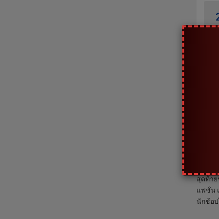
Black
โอกาศทอ
สุดท้าย
แฟชั่น 
นักช้อ