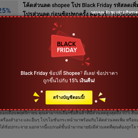
โค้ดส่วนลด shopee โปร Black Friday รหัสลดเพิ่
25%
ขอบคุณ ฉันชอบจ่ายเกินรา
โปรส่วนลด ก่อนช้อปทุกครั้ง คุ้มชัวร์!!! กับ Shope
โค้ดส่วนลด shopee / Partnership Privileges ลดสูงสุด 90% +...
รหัส
ส่วนลดจากร้าน Shopee ที่ Pi
คูปอง รหัสโปรโมชัน และข้อเสนอพิเศษจาก Shopee และแบรนด์อ
Black Friday
ช้อปที่
Shopee
? ดีเลย! ช้อปราคา
ไปที่ Picodi
ถูกขึ้นไปกับ
15% เงินคืน!
 Friday จัดเมื่อไหร่ มีส่วนลดและดีลอะไรดี ๆ บ้าง
สร้างบัญชีตอนนี้!
งของนักช้อปที่พลาดไม่ได้ Shopee จัดโปรโมชั่นต้อนรับเทศกาล Black Friday ซ
ของเดือนพฤศจิกายน คุณสามารถเลือกซื้อสินค้าที่มีส่วนลดสูงสุดถึง 90% สิ
เครื่องสำอาง และอื่นๆ โปรโมชั่นกระหน่ำมาพร้อมกับโค้ดส่วนลดเพิ่ม หรือจะเป
ปได้ช้อปกระจาย นอกจากนี้แบรนด์ชั้นนำมากมายยังมีส่วนลดที่คุณต้องถูกใ