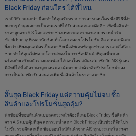
Black Friday ก่อนใคร ได้ที่ไหน
เรามีวิธีมาแนะนำ นี่จะทำให้คุณรับทราบข่าวสารก่อนใคร ซึ่งมีวิธีที่ง่า
ยมากๆ ถ้าคุณอยากเป็นคนแรกที่ได้รับส่วนลดและดีลดี ๆ เพื่อซื้อสินค้า
ราคาถูกจาก AIS โดยเฉพาะช่วงเทศกาลลดราคาแบบกระหน่ำวัน
Black Friday ที่เหล่านักช้อปทั่วโลกรอคอย โปรโมชั่น ดีล ส่วนลดพิเศษ
ยิ่งกว่า เพียงคุณสมัครเป็นสมาชิกเพื่ออัพเดทข้อมูลข่าวสาร และสิ่งนี่จะ
ช่วย ทำให้คุณไม่พลาดโอกาสทองในการช้อปสินค้าที่คุณชื่นชอบ
พร้อมกับเตรียมตัววางแผนช้อปได้ก่อนใคร สมัครสมาชิกกับ AIS รู้ก่อน
มีสิทธิ์ได้ซื้อดีลราคาถูกก่อน และคุ้มมากกว่าด้วยสิทธิประโยชน์ของ
การเป็นสมาชิก รับส่วนลดเพิ่ม ซื้อสินค้าในราคาสมาชิก
สิ้นสุด Black Friday แต่ความคุ้มไม่จบ ซื้อ
สินค้าและโปรโมชั่นสุดคุ้ม?
นักช้อปที่ชอบสินค้าแบบลดกระหน่ำต้องนี่เลย Black Friday ซื้อสินค้า
จาก AIS แบบคุ้มที่สุด ลดกระหน่ำสุด ๆ Black Friday เป็นช่วงที่จัดโปร
โมชั่น รวมดีลสุดเด็ด ช้อปออนไลน์สินค้าจาก AIS ทุกประเภทในราคา