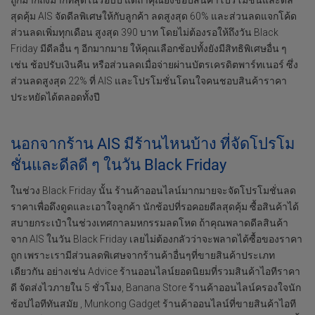
ถูกมากถึงมากที่สุดในรอบปี แต่ถ้าคุณยังช้อปสินค้าโปรโมชั่นและดีล
สุดคุ้ม AIS จัดดีลพิเศษให้กับลูกค้า ลดสูงสุด 60% และส่วนลดแจกโค้ด
ส่วนลดเพิ่มทุกเดือน สูงสุด 390 บาท โดยไม่ต้องรอให้ถึงวัน Black
Friday มีดีลอื่น ๆ อีกมากมาย ให้คุณเลือกช้อปทั้งยังมีสิทธิพิเศษอื่น ๆ
เช่น ช้อปรับเงินคืน หรือส่วนลดเมื่อจ่ายผ่านบัตรเครดิตพาร์ทเนอร์ ซึ่ง
ส่วนลดสูงสุด 22% ที่ AIS และโปรโมชั่นโดนใจคนชอบสินค้าราคา
ประหยัดได้ตลอดทั้งปี
นอกจากร้าน AIS มีร้านไหนบ้าง ที่จัดโปรโม
ชั่นและดีลดี ๆ ในวัน Black Friday
ในช่วง Black Friday นั้น ร้านค้าออนไลน์มากมายจะจัดโปรโมชั่นลด
ราคาเพื่อดึงดูดและเอาใจลูกค้า นักช้อปที่รอคอยดีลสุดคุ้ม ซื้อสินค้าได้
สบายกระเป๋าในช่วงเทศกาลมหกรรมลดโหด ถ้าคุณพลาดดีลสินค้า
จาก AIS ในวัน Black Friday เลยไม่ต้องกลัวว่าจะพลาดได้ซื้อของราคา
ถูก เพราะเรามีส่วนลดพิเศษจากร้านค้าอื่นๆที่ขายสินค้าประเภท
เดียวกัน อย่างเช่น Advice ร้านออนไลน์ยอดนิยมที่รวมสินค้าไอทีราคา
ดี จัดส่งไวภายใน 5 ชั่วโมง, Banana Store ร้านค้าออนไลน์ครองใจนัก
ช้อปไอทีทันสมัย , Munkong Gadget ร้านค้าออนไลน์ที่ขายสินค้าไอที