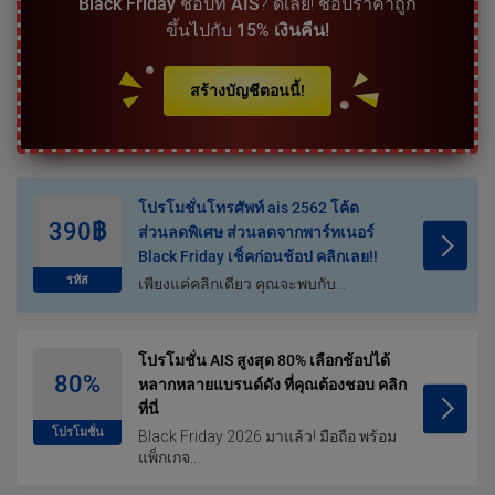
Black Friday
ช้อปที่
AIS
? ดีเลย! ช้อปราคาถูก
ขึ้นไปกับ
15% เงินคืน!
สร้างบัญชีตอนนี้!
โปรโมชั่นโทรศัพท์ ais 2562 โค้ด
390฿
ส่วนลดพิเศษ ส่วนลดจากพาร์ทเนอร์
Black Friday เช็คก่อนช้อป คลิกเลย!!
รหัส
เพียงแค่คลิกเดียว คุณจะพบกับ...
โปรโมชั่น AIS สูงสุด 80% เลือกช้อปได้
80%
หลากหลายแบรนด์ดัง ที่คุณต้องชอบ คลิก
ที่นี่
โปรโมชั่น
Black Friday 2026 มาแล้ว! มือถือ พร้อม
แพ็กเกจ...