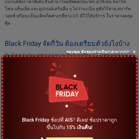
แบรนด์ดังราคาพิเศษ สินค้ามาใหม่อัพดตก่อนใคร อาทิเช่น สมาร์ท
โฟน แท็บเล็ต และอุปกรณ์เสริมอื่น ๆ ไม่ว่าจะเป็น หูฟังไร้สาย สมาร์ท
วอทช์ หรือจะเป็นแพ็กเก็ตต่างๆที่ทาง AIS มีไว้ให้บริการ ในราคาลดสุด
คุ้ม
Black Friday จัดกี่วัน ต้องเตรียมตัวยังไงบ้าง
×
ขอบคุณ ฉันชอบจ่ายเกินราคามากกว่า
วัน Black Friday เทศกาลลดราคาสินค้าถูกที่สุด AIS ไม่พลาดจัดโปรโม
ชั่นและนำเสนอดีลดี ๆ ให้คนที่อยากใช้สมาร์ทโฟนและสินค้า
อิเล็กทรอนิกส์จากแบรนด์ดัง ฮอตที่สุด ได้ซื้อสินค้าในราคาพิเศษ ใครที่
อยากเป็นเจ้าของสินค้ามาใหม่ ไอเทมต่างๆสุดล้ำสมัย ให้คุณได้เป็น
เจ้าของ แบรนด์ดังต่างไรวบรวมมาไว้ให้ได้คุณได้ซื้อในราคาส่วนลด
พิเศษสุด ช่วงลดราคาแบบกระหน่ำก็ต้องช่วงนี้เลย Black Friday
ช่วงเทศกาล Black Friday ลดโหดแบบนี้ ซื้อ
สินค้าอะไรคุ้มสุด
Black Friday
ช้อปที่
AIS
? ดีเลย! ช้อปราคาถูก
ขึ้นไปกับ
15% เงินคืน!
ช่วงเทศกาลลดราคาสุดโหด Black Friday นักช้อปที่ชปออัพเดพ