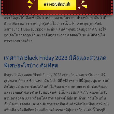
เทคโนโลยีใหม่ๆแต่ก็ชอบส่วนลดเช่นกัน อย่าพลาดช่วงนี้เลย ในช่วง
สร้างบัญชีตอนนี้!
เทศกาลวันศุกร์ท้ายเดือนพฤศจิกายน บอกเลยว่ารอดีลสุดพิเศษเลย!
เพราะ ฺBlack Friday เทศกาลวันขอบคุณพระเจ้า AIS จัดโปรโมชั่นลด
แรง ให้คุณได้เลือกซื้อสินค้าหลากหลาย ในราคาประหยัด ทุกสินค้าที่
นำมาจัดรายการ ราคาถูกสุดคุ้ม ไม่ว่าจะเป็น iPhone ทุกรุ่น, iPad,
Samsung, Huawei, Oppo และอื่นๆ สินค้าทุกหมวดหมู่จาก AIS รอให้
คุณดีลในราคาถูก ย้ำเลยว่าคุ้มทุกรายการ สุดยอกโปรแห่งปีที่คุณไม่
ควรพลาดเลยจริงๆ
เทศกาล Black Friday 2023 มีดีลและส่วนลด
พิเศษอะไรบ้าง คุ้มที่สุด
ถ้าคุณกำลังรอคอย Black Friday 2023 อยู่ล่ะก็ บอกเลยว่าไม่อยากให้
คุณพลาดกับการช้อปแหลกสินค้าไอทีที่ AIS เพราะปีนี้คุ้มสุดคุ้ม แบรนด์
ดังให้คุณสามารถช้อปได้สินค้าไอทีหลากหลายรายการ นักช้อปที่ชอบ
และรอคอบดีพิเศษสำหรับช้อปสินค้าอิเล็กทรอนิกส์ ที่ AIS คุณจะได้รับ
ส่วนลดสูงสุด 80% พร้อมโค้ดส่วนลดเพิ่มได้อีก สินค้าสมาร์ทโฟนนั้น
เป็นไอเทมยอดฮิตและคุณยังสามารถช้อปสินค้าที่ฮิตไม่แพ้กัน อาทิเช่น
แท็บเล็ต หรือมือถือพร้อมแพ็กเกจในราคาที่คุ้มกว่า โปรแบบนี้ใครๆก็