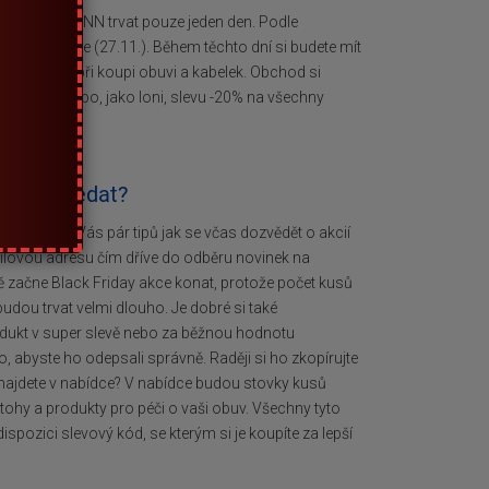
e na DEICHMANN trvat pouze jeden den. Podle
.) Do neděle (27.11.). Během těchto dní si budete mít
vé peníze při koupi obuvi a kabelek. Obchod si
vého kódu nebo, jako loni, slevu -20% na všechny
? A co hledat?
 máme pro Vás pár tipů jak se včas dozvědět o akcií
mailovou adresu čím dříve do odběru novinek na
ě začne Black Friday akce konat, protože počet kusů
udou trvat velmi dlouho. Je dobré si také
produkt v super slevě nebo za běžnou hodnotu
, abyste ho odepsali správně. Raději si ho zkopírujte
o najdete v nabídce? V nabídce budou stovky kusů
batohy a produkty pro péči o vaši obuv. Všechny tyto
ispozici slevový kód, se kterým si je koupíte za lepší