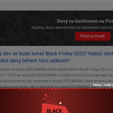
Slevy na Deichmann na Pic
Kupóny, akce a slevové kódy na Deichmann a jiné zn
Přejít na Picodi
ký den se bude konat Black Friday 2023? Nabízí
ální slevy během této události?
ánkách obchodu DEICHMANN určitě najdete během Black Friday 2023 supe
24.11.2023 av obchodě DEICHMANN si budete mít možnost nakoupit obuv 
odobně pokryjí celý sortiment e-shopu DEICHMANN, takže se nemusíte ob
Děkuji, raději
it jako na e-shopu, tak i v kamenné prodejně DEICHMANN. Akce Black Fr
ce informací naleznete na hlavní stránce internetového obchodu.
přesně se začínají a končí Black Friday výprodeje