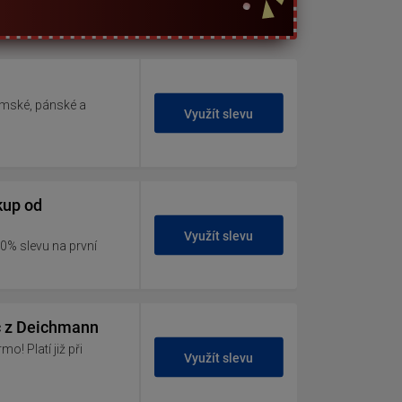
ámské, pánské a
Využít slevu
kup od
Využít slevu
10% slevu na první
č z Deichmann
! Platí již při
Využít slevu