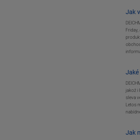
Jak 
DEICHM
Friday,
produkt
obchodu
informa
Jaké
DEICHMA
jakož i
sleva v
Letos m
nabídn
Jak 