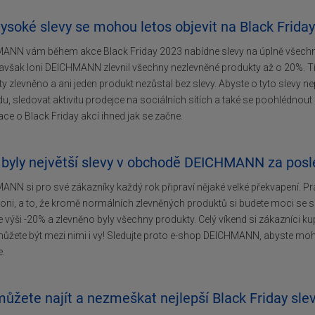
vysoké slevy se mohou letos objevit na Black Fri
ANN vám během akce Black Friday 2023 nabídne slevy na úplně všechny
 avšak loni DEICHMANN zlevnil všechny nezlevněné produkty až o 20%. Tí
y zlevněno a ani jeden produkt nezůstal bez slevy. Abyste o tyto slevy 
, sledovat aktivitu prodejce na sociálních sítích a také se poohlédnout 
ce o Black Friday akcí ihned jak se začne.
 byly největší slevy v obchodě DEICHMANN za posl
NN si pro své zákazníky každý rok připraví nějaké velké překvapení. 
 loni, a to, že kromě normálních zlevněných produktů si budete moci se sl
e výši -20% a zlevněno byly všechny produkty. Celý víkend si zákazníci kup
ůžete být mezi nimi i vy! Sledujte proto e-shop DEICHMANN, abyste moh
e.
můžete najít a nezmeškat nejlepší Black Friday s