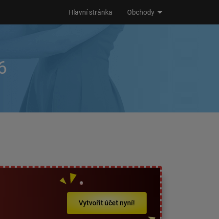
Hlavní stránka
Obchody
6
Vytvořit účet nyní!