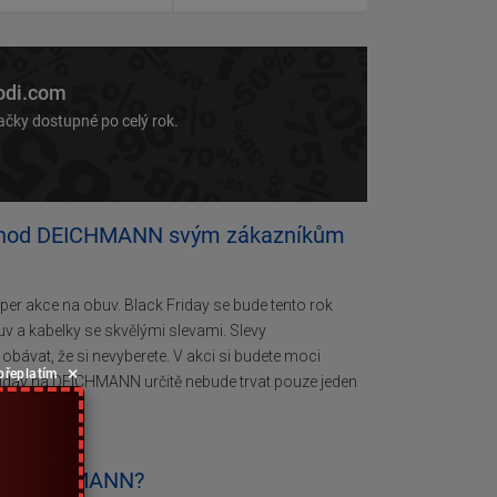
odi.com
ačky dostupné po celý rok.
 obchod DEICHMANN svým zákazníkům
r akce na obuv. Black Friday se bude tento rok
a kabelky se skvělými slevami. Slevy
ávat, že si nevyberete. V akci si budete moci
×
 přeplatím
iday na DEICHMANN určitě nebude trvat pouze jeden
 na DEICHMANN?