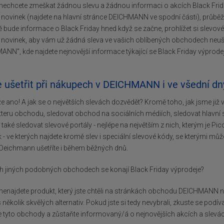
echcete zmeškat žádnou slevu a žádnou informaci o akcích Black Frida
 novinek (najdete na hlavní stránce DEICHMANN ve spodní části), průb
tě bude informace o Black Friday hned když se začne, prohlížet si slevové 
 novinek, aby vám už žádná sleva ve vašich oblíbených obchodech neuš
NN", kde najdete nejnovější informace týkající se Black Friday výpro
e ušetřit při nákupech v DEICHMANN i ve všední dn
e ano! A jak se o největších slevách dozvědět? Kromě toho, jak jsme již vý
teru obchodu, sledovat obchod na sociálních médiích, sledovat hlavní
také sledovat slevové portály - nejlépe na největším z nich, kterým je Pi
 - ve kterých najdete kromě slev i speciální slevové kódy, se kterými může
Deichmann ušetříte i během běžných dnů.
ch jiných podobných obchodech se konají Black Friday výprodeje?
enajdete produkt, který jste chtěli na stránkách obchodu DEICHMANN n
 několik skvělých alternativ. Pokud jste si tedy nevybrali, zkuste se podí
e tyto obchody a zůstaňte informovaný/á o nejnovějších akcích a slevá