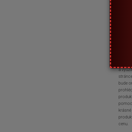
Určitě,
minuléh
možnost
připrav
nezlevn
Nejdů
Speciál
a využí
stránce
bude om
prohléd
produkt
pomocí 
krásné 
produkt
cenu.