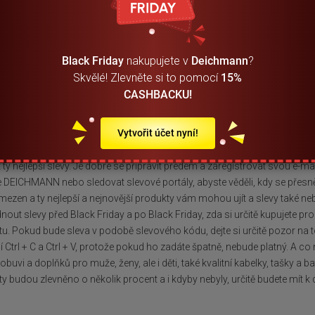
 stejně jako po minulé roky, nebudou Black Friday 2023 akce a výprodej
o roku můžeme říci, že slevy budou trvat pravděpodobně od pátku (25.11
 výhodně koupit všechny produkty z e-shopu DEICHMANN a ušetřit tak s
Black Friday
nakupujete v
Deichmann
?
í obrovský výprodej a také určitě nějakou speciální akci v podobě slevo
Skvělé! Zlevněte si to pomocí
15%
ěné produkty.
CASHBACKU!
ležitější informace o výprodeji. Na co si dát pozor
Vytvořit účet nyní!
ní akci v obchodě DEICHMANN byste určitě nechtěli promeškat. Proto tu
t ty nejlepší slevy. Je dobré se připravit předem a zaregistrovat svou e-
 DEICHMANN nebo sledovat slevové portály, abyste věděli, kdy se přesn
ezen a ty nejlepší a nejnovější produkty vám mohou ujít a slevy také neb
nout slevy před Black Friday a po Black Friday, zda si určitě kupujete 
u. Pokud bude sleva v podobě slevového kódu, dejte si určitě pozor na to
Ctrl + C a Ctrl + V, protože pokud ho zadáte špatně, nebude platný. A c
obuvi a doplňků pro muže, ženy, ale i děti, také kvalitní kabelky, tašky a 
y budou zlevněno o několik procent a i kdyby nebyly, určitě budete mít k d