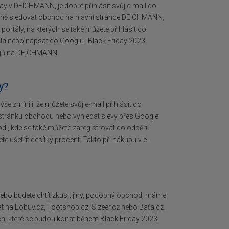
y v DEICHMANN, je dobré přihlásit svůj e-mail do
ěžně sledovat obchod na hlavní stránce DEICHMANN,
portály, na kterých se také můžete přihlásit do
la nebo napsat do Googlu "Black Friday 2023
dejů na DEICHMANN.
y?
še zmínili, že můžete svůj e-mail přihlásit do
 stránku obchodu nebo vyhledat slevy přes Google
codi, kde se také můžete zaregistrovat do odběru
te ušetřit desítky procent. Takto při nákupu v e-
ebo budete chtít zkusit jiný, podobný obchod, máme
vat na Eobuv.cz, Footshop.cz, Sizeer.cz nebo Baťa.cz.
ch, které se budou konat během Black Friday 2023.