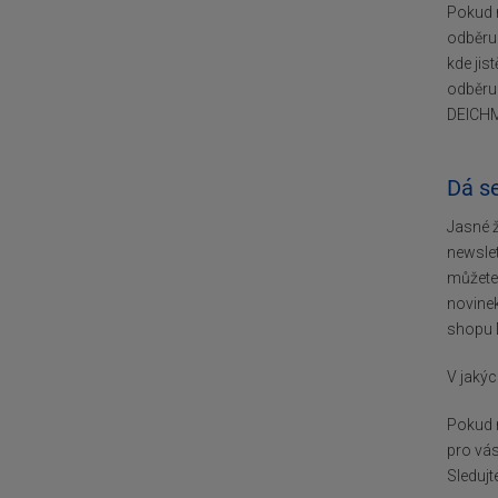
Pokud n
odběru
kde jis
odběru
DEICHMA
Dá s
Jasné ž
newslet
můžete 
novinek
shopu 
V jaký
Pokud n
pro vás
Sledujt