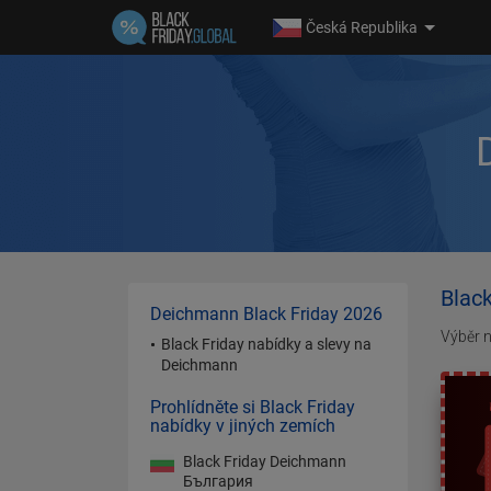
Česká Republika
Blac
Deichmann Black Friday 2026
Výběr n
Black Friday nabídky a slevy na
Deichmann
Prohlídněte si Black Friday
nabídky v jiných zemích
Black Friday Deichmann
България