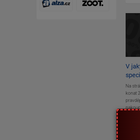
V ja
speci
Na str
konat 
pravděp
nakoup
den. Ví
Kdy 