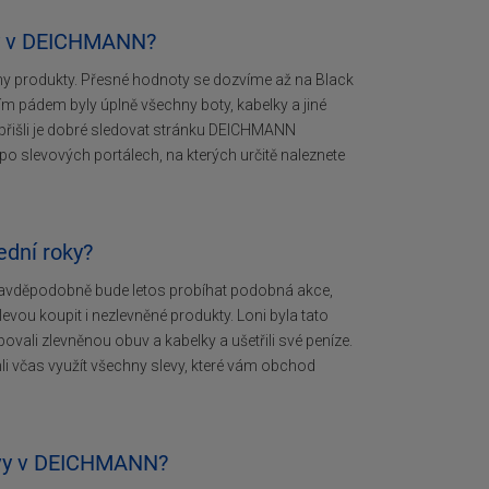
day v DEICHMANN?
 produkty. Přesné hodnoty se dozvíme až na Black
m pádem byly úplně všechny boty, kabelky a jiné
nepřišli je dobré sledovat stránku DEICHMANN
po slevových portálech, na kterých určitě naleznete
ední roky?
Pravděpodobně bude letos probíhat podobná akce,
evou koupit i nezlevněné produkty. Loni byla tato
ovali zlevněnou obuv a kabelky a ušetřili své peníze.
li včas využít všechny slevy, které vám obchod
levy v DEICHMANN?