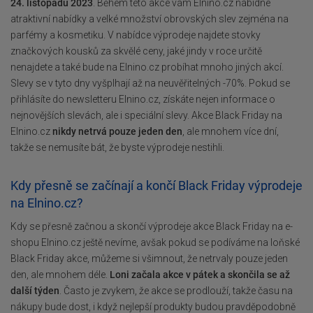
24. listopadu 2023
. Během této akce vám Elnino.cz nabídne
atraktivní nabídky a velké množství obrovských slev zejména na
parfémy a kosmetiku. V nabídce výprodeje najdete stovky
značkových kousků za skvělé ceny, jaké jindy v roce určitě
nenajdete a také bude na Elnino.cz probíhat mnoho jiných akcí.
Slevy se v tyto dny vyšplhají až na neuvěřitelných -70%. Pokud se
přihlásíte do newsletteru Elnino.cz, získáte nejen informace o
nejnovějších slevách, ale i speciální slevy. Akce Black Friday na
Elnino.cz
nikdy netrvá pouze jeden den
, ale mnohem více dní,
takže se nemusíte bát, že byste výprodeje nestihli.
Kdy přesně se začínají a končí Black Friday výprodeje
na Elnino.cz?
Kdy se přesně začnou a skončí výprodeje akce Black Friday na e-
shopu Elnino.cz ještě nevíme, avšak pokud se podíváme na loňské
Black Friday akce, můžeme si všimnout, že netrvaly pouze jeden
den, ale mnohem déle.
Loni začala akce v pátek a skončila se až
další týden
. Často je zvykem, že akce se prodlouží, takže času na
nákupy bude dost, i když nejlepší produkty budou pravděpodobně