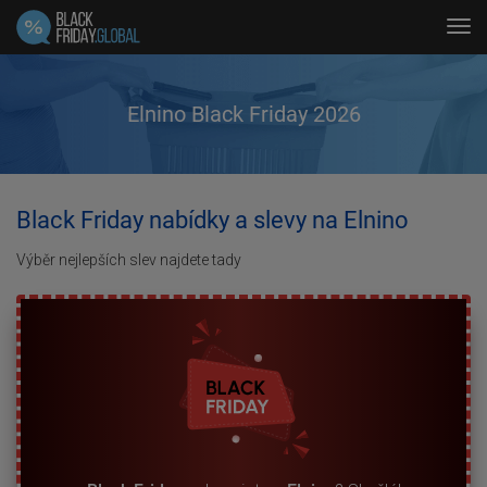
Tog
navi
Elnino Black Friday 2026
Black Friday nabídky a slevy na Elnino
Výběr nejlepších slev najdete tady