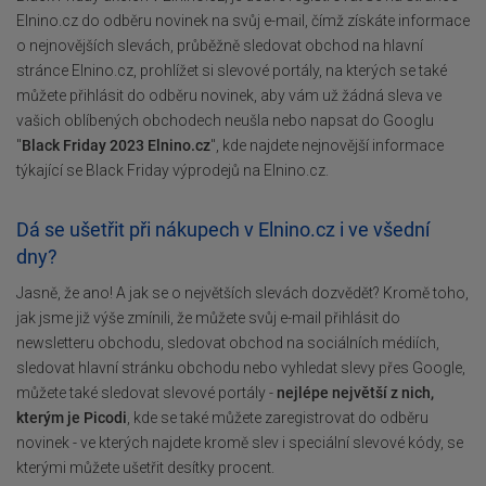
Elnino.cz do odběru novinek na svůj e-mail, čímž získáte informace
o nejnovějších slevách, průběžně sledovat obchod na hlavní
stránce Elnino.cz, prohlížet si slevové portály, na kterých se také
můžete přihlásit do odběru novinek, aby vám už žádná sleva ve
vašich oblíbených obchodech neušla nebo napsat do Googlu
"
Black Friday 2023 Elnino.cz
", kde najdete nejnovější informace
týkající se Black Friday výprodejů na Elnino.cz.
Dá se ušetřit při nákupech v Elnino.cz i ve všední
dny?
Jasně, že ano! A jak se o největších slevách dozvědět? Kromě toho,
jak jsme již výše zmínili, že můžete svůj e-mail přihlásit do
newsletteru obchodu, sledovat obchod na sociálních médiích,
sledovat hlavní stránku obchodu nebo vyhledat slevy přes Google,
můžete také sledovat slevové portály -
nejlépe největší z nich,
kterým je Picodi
, kde se také můžete zaregistrovat do odběru
novinek - ve kterých najdete kromě slev i speciální slevové kódy, se
kterými můžete ušetřit desítky procent.