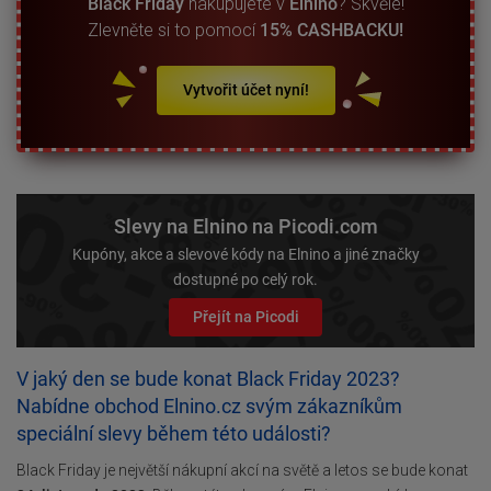
Black Friday
nakupujete v
Elnino
? Skvělé!
Zlevněte si to pomocí
15% CASHBACKU!
Vytvořit účet nyní!
Slevy na Elnino na Picodi.com
Kupóny, akce a slevové kódy na Elnino a jiné značky
dostupné po celý rok.
Přejít na Picodi
V jaký den se bude konat Black Friday 2023?
Nabídne obchod Elnino.cz svým zákazníkům
speciální slevy během této události?
Black Friday je největší nákupní akcí na světě a letos se bude konat