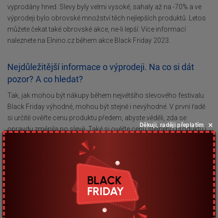
vyprodány hned. Slevy byly velmi vysoké, sahaly až na -70% a ve
výprodeji bylo obrovské množství těch nejlepších produktů. Letos
můžete čekat také obrovské akce, ne-li lepší. Více informací
naleznete na Elnino.cz během akce Black Friday 2023.
Nejdůležitější informace o výprodeji. Na co si dát
pozor? A co hledat?
Tak, jak mohou být nákupy během největšího slevového festivalu
Black Friday výhodné, mohou být stejně i nevýhodné. V první řadě
si určitě ověřte cenu produktu předem, abyste věděli, zda se
×
Děkuji, raději přeplatím
opravdu změnila po slevě. Také si ověřte cenu stejného produktu i
na ostatních stránkách internetových obchodů, abyste ušetřili co
nejvíce, ale dávejte pozor! Uvažujte nad cenou produktu pořádně,
protože určitě nechcete, aby se vám do rukou dostal "fejk". Také
dbejte na poplatky za dopravu, které mohou cenu navýšit. Abyste
nepřišli o nejlepší slevy, a také získali další exkluzivní slevy, je dobré
se zaregistrovat na stránce Elnino.cz. Pokud si nechcete nechat
ujít žádnou slevu
zaregistrujte svůj e-mail do odběru novinek na e-