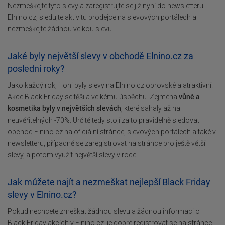
Nezmeškejte tyto slevy a zaregistrujte se již nyní do newsletteru
Elnino.cz, sledujte aktivitu prodejce na slevových portálech a
nezmeškejte žádnou velkou slevu.
Jaké byly největší slevy v obchodě Elnino.cz za
poslední roky?
Jako každý rok, i loni byly slevy na Elnino.cz obrovské a atraktivní.
Akce Black Friday se těšila velkému úspěchu. Zejména
vůně a
kosmetika byly v největších slevách
, které sahaly až na
neuvěřitelných -70%. Určitě tedy stojí za to pravidelně sledovat
obchod Elnino.cz na oficiální stránce, slevových portálech a také v
newsletteru, případně se zaregistrovat na stránce pro ještě větší
slevy, a potom využít největší slevy v roce.
Jak můžete najít a nezmeškat nejlepší Black Friday
slevy v Elnino.cz?
Pokud nechcete zmeškat žádnou slevu a žádnou informaci o
Black Friday akcích v Elnino.cz, je dobré registrovat se na stránce