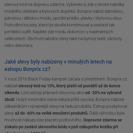
slevový kód na dopravu zdarma. Vyberete si zde z široké nabídky
módního oblečení a bytových doplňků. Bonprix nabízí dámskou,
pánskou i dětskou módu, spodní prádlo, plavky i stylovou obuv.
Pohodlné kousky, které lze skvěle kombinovat a sestavit tak
perfektní outfit. Najdete zde módu dokonce i v nadměrných
velikostech. Obchod nabídne slevy také na bytový textil, záclony
nebo dekorace.
Jaké slevy byly nabízeny v minulých letech na
eshopu Bonprix.cz?
V roce 2016 Black Friday kampaň začala s předstihem. Bonprix.cz
nabízel
slevový kód na 10%, který platil od pondělí až do konce
víkendu
. Loni eshop připravil slevovou akci
od -20% na vybrané
zboží
. I když minimální sleva nebyla příliš vysoká, Bonprix nabízel
zákazníkům i výraznější slevy na řadu produktů. Eshop poskytoval
slevy
až do -60% na velké množství produktů
. Další výhodou byla
možnost nákupu bez placení poštovného.
Dopravné zdarma se
získalo po zadání slevového kódu v poli nákupního košíku při