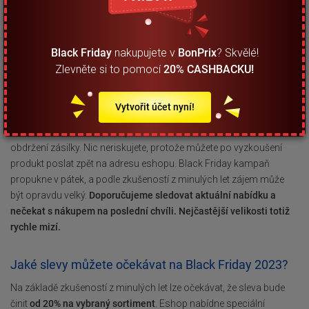
Zákazníci by měli být při nakupování ve slevách obezřetní. Je třeba
si zlevněnou cenu ověřit ještě předtím, než si produkt nakoupíme.
Udělejte si cenový přehled v jiných eshopech, stačí se proklikat
Black Friday
nakupujete v
BonPrix
? Skvělé!
bohatými nabídkami eshopů a vybrat si nejlepší nabídky. Vyvarujte
se také neuváženému utrácení a nakupování věcí, které vlastně
Zlevněte si to pomocí
20% CASHBACKU!
nepotřebujete. Sestavte si seznam dárků, které musíme nakoupit a
udělejte si pořádek ve skříni. Jen tak se dozvíte, co Vám vlastně
Vytvořit účet nyní!
chybí, a co si musíte pořídit. Jak postupovat, když objednané zboží
nebude sedět? Vše můžete jednoduše vrátit do 14 dnů od data
obdržení zásilky. Nic neriskujete, protože můžete po vyzkoušení
produkt poslat zpět na adresu eshopu. Black Friday kampaň
propukne v pátek, a podle zkušeností z minulých let zájem může
být opravdu velký.
Doporučujeme sledovat aktuální nabídku a
nečekat s nákupem na poslední chvíli. Nejčastější velikosti totiž
rychle mizí.
Jaké slevy můžete očekávat na Black Friday 2023?
Na základě zkušeností z minulých let lze očekávat, že sleva bude
činit
od 20% na vybraný sortiment
. Eshop nabídne speciální