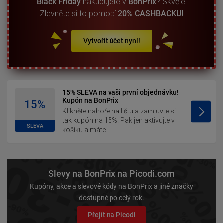
Black Friday
nakupujete v
BonPrix
? Skvělé!
Zlevněte si to pomocí
20% CASHBACKU!
Vytvořit účet nyní!
15% SLEVA na vaši první objednávku!
Kupón na BonPrix
15%
Klikněte nahoře na lištu a zamluvte si
tak kupón na 15%. Pak jen aktivujte v
SLEVA
košíku a máte...
Slevy na BonPrix na Picodi.com
Kupóny, akce a slevové kódy na BonPrix a jiné značky
dostupné po celý rok.
Přejít na Picodi