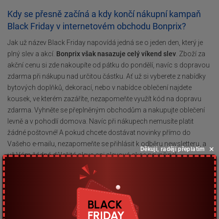
Kdy se přesně začíná a kdy končí nákupní kampaň
Black Friday v internetovém obchodu Bonprix?
Jak už název Black Friday napovídá jedná se o jeden den, který je
plný slev a akcí.
Bonprix však nasazuje celý víkend slev
. Zboží za
akční cenu si zde nakoupíte od pátku do pondělí, navíc s dopravou
zdarma při nákupu nad určitou částku. Ať už si vyberete z nabídky
bytových doplňků, dekorací, nebo v nabídce oblečení najdete
kousek, ve kterém zazáříte, nezapomeňte využít kód na dopravu
zdarma. Vyhněte se přeplněným obchodům a nakupujte oblečení
levně a v pohodlí domova. Navíc při nákupech nemusíte platit
žádné poštovné! A pokud chcete dostávat novinky přímo do
Vašeho e-mailu, nezapomeňte se přihlásit k odběru newsletteru, a
×
Děkuji, raději přeplatím
už Vám žádná důležitá sleva ani slevová akce neunikne!
Nejdůležitější informace na téma výprodejů! Jak
nakupovat ve slevách a na co si dávat největší
pozor?