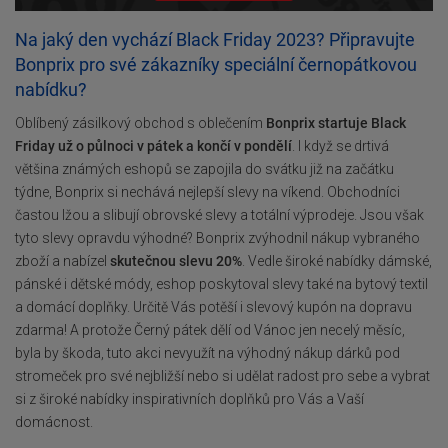
Na jaký den vychází Black Friday 2023? Připravujte
Bonprix pro své zákazníky speciální černopátkovou
nabídku?
Oblíbený zásilkový obchod s oblečením
Bonprix startuje Black
Friday už o půlnoci v pátek a končí v pondělí
. I když se drtivá
většina známých eshopů se zapojila do svátku již na začátku
týdne, Bonprix si nechává nejlepší slevy na víkend. Obchodníci
častou lžou a slibují obrovské slevy a totální výprodeje. Jsou však
tyto slevy opravdu výhodné? Bonprix zvýhodnil nákup vybraného
zboží a nabízel
skutečnou slevu 20%
. Vedle široké nabídky dámské,
pánské i dětské módy, eshop poskytoval slevy také na bytový textil
a domácí doplňky. Určitě Vás potěší i slevový kupón na dopravu
zdarma! A protože Černý pátek dělí od Vánoc jen necelý měsíc,
byla by škoda, tuto akci nevyužít na výhodný nákup dárků pod
stromeček pro své nejbližší nebo si udělat radost pro sebe a vybrat
si z široké nabídky inspirativních doplňků pro Vás a Vaší
domácnost.