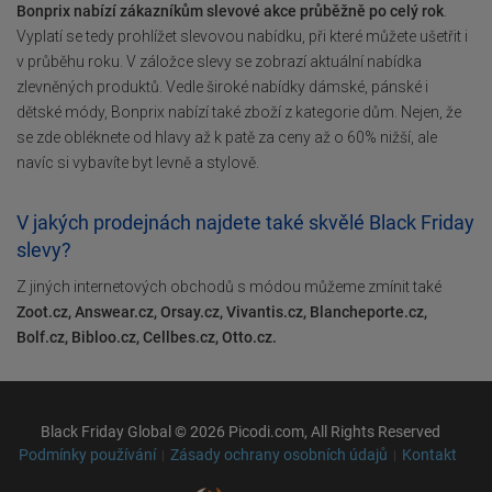
Bonprix nabízí zákazníkům slevové akce průběžně po celý rok
.
Vyplatí se tedy prohlížet slevovou nabídku, při které můžete ušetřit i
v průběhu roku. V záložce slevy se zobrazí aktuální nabídka
zlevněných produktů. Vedle široké nabídky dámské, pánské i
dětské módy, Bonprix nabízí také zboží z kategorie dům. Nejen, že
se zde obléknete od hlavy až k patě za ceny až o 60% nižší, ale
navíc si vybavíte byt levně a stylově.
V jakých prodejnách najdete také skvělé Black Friday
slevy?
Z jiných internetových obchodů s módou můžeme zmínit také
Zoot.cz, Answear.cz, Orsay.cz, Vivantis.cz, Blancheporte.cz,
Bolf.cz, Bibloo.cz, Cellbes.cz, Otto.cz.
Black Friday Global © 2026 Picodi.com, All Rights Reserved
Podmínky používání
Zásady ochrany osobních údajů
Kontakt