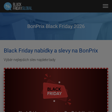
Tog
navi
BonPrix Black Friday 2026
Black Friday nabídky a slevy na BonPrix
Výběr nejlepších slev najdete tady