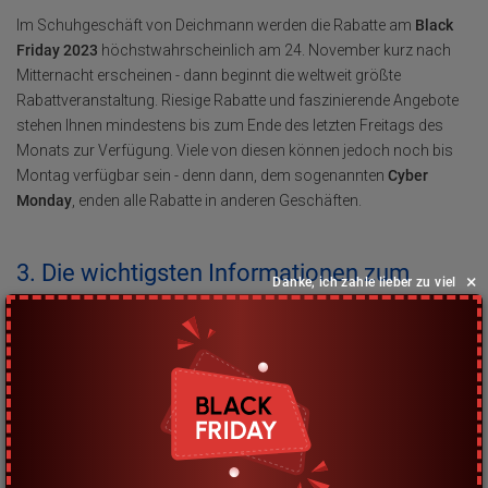
Im Schuhgeschäft von Deichmann werden die Rabatte am
Black
Friday 2023
höchstwahrscheinlich am 24. November kurz nach
Mitternacht erscheinen - dann beginnt die weltweit größte
Rabattveranstaltung. Riesige Rabatte und faszinierende Angebote
stehen Ihnen mindestens bis zum Ende des letzten Freitags des
Monats zur Verfügung. Viele von diesen können jedoch noch bis
Montag verfügbar sein - denn dann, dem sogenannten
Cyber ​​
Monday
, enden alle Rabatte in anderen Geschäften.
3. Die wichtigsten Informationen zum
×
Danke, ich zahle lieber zu viel
Thema: Ausverkauf. Welchen Situationen
müssen Sie Beachtung schenken und auf
was sollten Sie aufpassen?
Riesige Preissenkungen, die anlässlich der Verkäufe am Black
Friday stattfinden, können viele Blicke auf sich ziehen. Sie sollten
jedoch beim Einkaufen Ihren gesunden Menschenverstand nicht
vergessen. Viele von Ihnen müssen wahrscheinlich lange auf