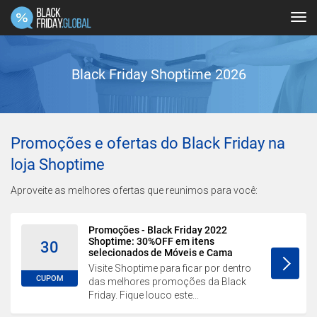
Tog
navi
Black Friday Shoptime 2026
Promoções e ofertas do Black Friday na
loja Shoptime
Aproveite as melhores ofertas que reunimos para você:
Promoções - Black Friday 2022
Shoptime: 30%OFF em itens
30
selecionados de Móveis e Cama
Visite Shoptime para ficar por dentro
CUPOM
das melhores promoções da Black
Friday. Fique louco este...