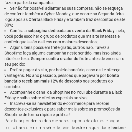
fazem parte da campanha;
Se não for possível adiantar as suas compras, não se esqueça
de conferir também a Cyber Monday, que ocorre na Segunda-feira
logo após as Ofertas Black Friday e também traz descontos de até
80%;
Confira a
subpágina dedicada ao evento da Black Friday
: nela,
você pode escolher o grupo de produtos que mais te interessa e
conferir quais são os itens com maiores descontos;
Alguns itens possuem frete grátis, outros não. Talvez a
Shoptime faça alguma campanha neste sentido, mas isso ainda
não é certeza.
Sempre confira o valor do frete
antes de encerrar o
seu pedido;
Prefira pagar à vista, por boleto bancário, caso o site ofereça
vantagens. No ano passado, pessoas que pagavam por
boleto
bancário recebiam mais 12% de desconto
nos produtos do
carrinho;
Acompanhe o canal da Shoptime no YouTube durante a Black
Friday e saiba sobre ofertas especiais ao vivo;
Inscreva-se na newsletter do e-commerce para receber
descontos exclusivos e para saber mais sobre as promoções da
Shoptime de forma rápida e prática!
Para ficar por dentro dos melhores cupons de ofertas e pagar
muito barato em uma série de itens de extrema qualidade,
lembre-