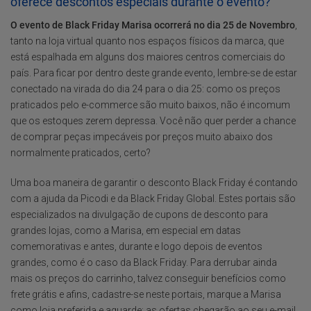
oferece descontos especiais durante o evento?
O evento de Black Friday Marisa ocorrerá no dia 25 de Novembro
,
tanto na loja virtual quanto nos espaços físicos da marca, que
está espalhada em alguns dos maiores centros comerciais do
país. Para ficar por dentro deste grande evento, lembre-se de estar
conectado na virada do dia 24 para o dia 25: como os preços
praticados pelo e-commerce são muito baixos, não é incomum
que os estoques zerem depressa. Você não quer perder a chance
de comprar peças impecáveis por preços muito abaixo dos
normalmente praticados, certo?
Uma boa maneira de garantir o desconto Black Friday é contando
com a ajuda da Picodi e da Black Friday Global. Estes portais são
especializados na divulgação de cupons de desconto para
grandes lojas, como a Marisa, em especial em datas
comemorativas e antes, durante e logo depois de eventos
grandes, como é o caso da Black Friday. Para derrubar ainda
mais os preços do carrinho, talvez conseguir benefícios como
frete grátis e afins, cadastre-se neste portais, marque a Marisa
como loja preferida e aguarde: as ofertas chegarão ao seu e-mail