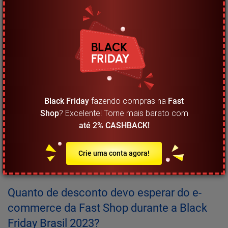
melhores melhores descontos.
Como dito antes, a liquidação na loja online da Fast Shop
habitualmente tem a duração de vários dias, pois
as primeiras
ofertas aparecem no site com o nome de Golden Week, nos dias
que antecedem o início oficial da Black Friday.
Você pode cadastrar-se no site da Fast Shop para receber as
informações sobre a Black Friday em primeira mão na sua caixa
Black Friday
fazendo compras na
Fast
de entrada. Outra forma de usufruir de vantagens da loja é
Shop
? Excelente! Torne mais barato com
baixando o aplicativo disponível para IOS e Android. Através dele, a
até 2% CASHBACK!
Fast Shop oferece muitas vantagens para os usuários, tais como
cupons, ofertas exclusivas e imaginamos que durante a Black
Crie uma conta agora!
Friday não será diferente.
Quanto de desconto devo esperar do e-
commerce da Fast Shop durante a Black
Friday Brasil 2023?