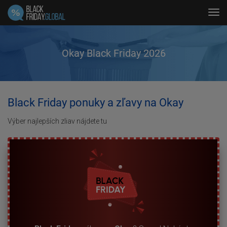
Tog
navi
Okay Black Friday 2026
Black Friday ponuky a zľavy na Okay
Výber najlepších zliav nájdete tu