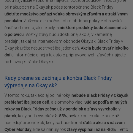
budú najväčšie v roku a na najväčší počet produktov. Nepochybne
pri nákupoch na Okay.sk počas tohtoročného Black Friday
ušetríte množstvo peňazí vďaka obrovským zľavám a atraktívnym
ponukám
. Zníženie cien počas tohto obdobia pokryje obrovskú
časť sortimentu, ak nie celý, a
niektoré produkty budú zlacnené až
o polovicu
. Všetky zľavy budú dostupné, ako aj v kamennej
predajni, tak aj na internetovom obchode Okay.sk. Black Friday v
Okay.sk určite nebude trvať iba jeden deň.
Akcia bude trvať niekoľko
dní
a informácie o nej a takisto o pripravovaných zľavách nájdete
na hlavnej stránke Okay.sk.
Kedy presne sa začínajú a končia Black Friday
výpredaje na Okay.sk?
V tomto roku, tak ako aj po iné roky,
nebude Black Friday v Okay.sk
prebiehať iba jeden deň
, ale omnoho viac.
Súdiac podľa minulých
rokov sa Black Friday začne už v pondelok a zľavy vyvrcholia v
piatok
, kedy budú vysoké
až -55%
, avšak koniec akcie bude až
nasledujúci pondelok, kedy sa bude konať
ďalšia akcia s názvom
Cyber Monday
, kde sa minulý rok
zľavy vyšplhali až na -80%
. Tento