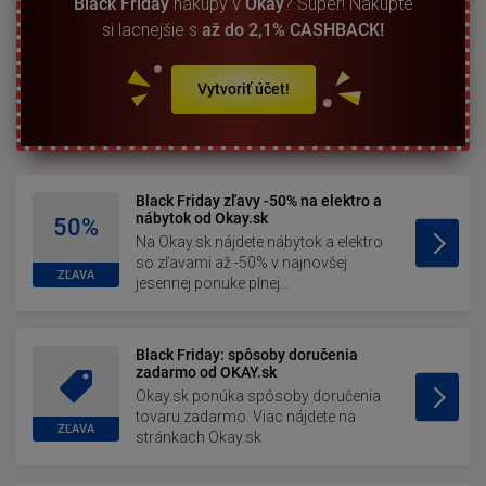
Black Friday
nákupy v
Okay
? Super! Nakúpte
si lacnejšie s
až do 2,1% CASHBACK!
Vytvoriť účet!
Black Friday zľavy -50% na elektro a
nábytok od Okay.sk
50%
Na Okay.sk nájdete nábytok a elektro
so zľavami až -50% v najnovšej
ZĽAVA
jesennej ponuke plnej...
Black Friday: spôsoby doručenia
zadarmo od OKAY.sk
Okay.sk ponúka spôsoby doručenia
tovaru zadarmo. Viac nájdete na
ZĽAVA
stránkach Okay.sk