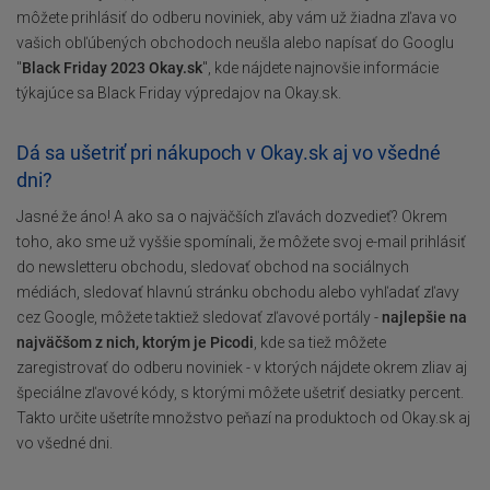
môžete prihlásiť do odberu noviniek, aby vám už žiadna zľava vo
vašich obľúbených obchodoch neušla alebo napísať do Googlu
"
Black Friday 2023 Okay.sk
", kde nájdete najnovšie informácie
týkajúce sa Black Friday výpredajov na Okay.sk.
Dá sa ušetriť pri nákupoch v Okay.sk aj vo všedné
dni?
Jasné že áno! A ako sa o najväčších zľavách dozvedieť? Okrem
toho, ako sme už vyššie spomínali, že môžete svoj e-mail prihlásiť
do newsletteru obchodu, sledovať obchod na sociálnych
médiách, sledovať hlavnú stránku obchodu alebo vyhľadať zľavy
cez Google, môžete taktiež sledovať zľavové portály -
najlepšie na
najväčšom z nich, ktorým je Picodi
, kde sa tiež môžete
zaregistrovať do odberu noviniek - v ktorých nájdete okrem zliav aj
špeciálne zľavové kódy, s ktorými môžete ušetriť desiatky percent.
Takto určite ušetríte množstvo peňazí na produktoch od Okay.sk aj
vo všedné dni.