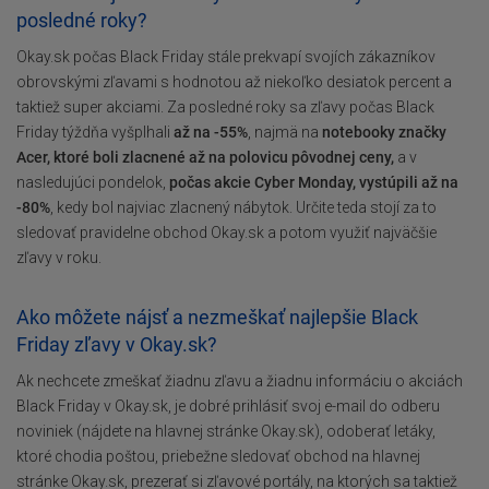
posledné roky?
Okay.sk počas Black Friday stále prekvapí svojích zákazníkov
obrovskými zľavami s hodnotou až niekoľko desiatok percent a
taktiež super akciami. Za posledné roky sa zľavy počas Black
Friday týždňa vyšplhali
až na -55%
, najmä na
notebooky značky
Acer, ktoré boli zlacnené až na polovicu pôvodnej ceny,
a v
nasledujúci pondelok,
počas akcie Cyber Monday, vystúpili až na
-80%
, kedy bol najviac zlacnený nábytok. Určite teda stojí za to
sledovať pravidelne obchod Okay.sk a potom využiť najväčšie
zľavy v roku.
Ako môžete nájsť a nezmeškať najlepšie Black
Friday zľavy v Okay.sk?
Ak nechcete zmeškať žiadnu zľavu a žiadnu informáciu o akciách
Black Friday v Okay.sk, je dobré prihlásiť svoj e-mail do odberu
noviniek (nájdete na hlavnej stránke Okay.sk), odoberať letáky,
ktoré chodia poštou, priebežne sledovať obchod na hlavnej
stránke Okay.sk, prezerať si zľavové portály, na ktorých sa taktiež