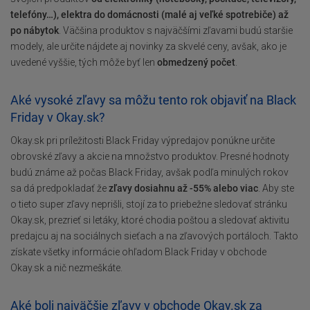
telefóny…), elektra do domácnosti (malé aj veľké spotrebiče) až
po nábytok
. Väčšina produktov s najväčšími zľavami budú staršie
modely, ale určite nájdete aj novinky za skvelé ceny, avšak, ako je
uvedené vyššie, tých môže byť len
obmedzený počet
.
Aké vysoké zľavy sa môžu tento rok objaviť na Black
Friday v Okay.sk?
Okay.sk pri príležitosti Black Friday výpredajov ponúkne určite
obrovské zľavy a akcie na množstvo produktov. Presné hodnoty
budú známe až počas Black Friday, avšak podľa minulých rokov
sa dá predpokladať že
zľavy dosiahnu až -55% alebo viac
. Aby ste
o tieto super zľavy neprišli, stojí za to priebežne sledovať stránku
Okay.sk, prezrieť si letáky, ktoré chodia poštou a sledovať aktivitu
predajcu aj na sociálnych sieťach a na zľavových portáloch. Takto
získate všetky informácie ohľadom Black Friday v obchode
Okay.sk a nič nezmeškáte.
Aké boli najväčšie zľavy v obchode Okay.sk za