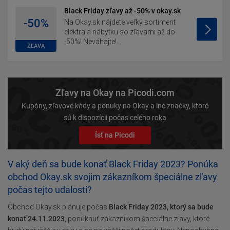
Black Friday zľavy až -50% v okay.sk
-50%
Na Okay.sk nájdete veľký sortiment
elektra a nábytku so zľavami až do
-50%! Neváhajte!...
ZĽAVA
Zľavy na Okay na Picodi.com
Kupóny, zľavové kódy a ponuky na Okay a iné značky, ktoré
sú k dispozícii počas celého roka
Ísť na Picodi
V aký deň sa bude konať Black Friday 2023? Ponúka
obchod Okay.sk svojim zákazníkom špeciálne zľavy
počas tejto udalosti?
Obchod Okay.sk plánuje počas
Black Friday 2023, ktorý sa bude
konať 24.11.2023
, ponúknuť zákazníkom špeciálne zľavy, ktoré