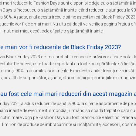
i mari reduceri la Fashion Days sunt disponibile deja cu o săptămână în
 Days a început cu o săptămână înainte, când reducerile ajungeau la 90
 la 60%. Așadar, anul acesta trebuie să ne așteptăm că Black Friday 2023
ducerile vor fi cele mai mari. Nu uita că dacă vei verifica pagina în ziua of
i mult mai mici, decât cele afișate o săptămână înainte!
e mari vor fi reducerile de Black Friday 2023?
ia Black Friday 2023 cel mai probabil reducerile iarăși vor atinge cota d
ntului. De aceea, este foarte important ca toate cumpărăturile să fie făcut
 chiar și 90% la anumite asortimente. Experiența anilor trecuți ne-a învăț
, pe atât de surprinzător, așadar, stai cu ochii pe promoțiile din magazin
au fost cele mai mari reduceri din acest magazin a
riday 2021 a adus reduceri de până la 90% la diferite asortimente de pe 
nă înainte de evenimentul mondial, urmând să scadă treptat o data cu a
ecut în mare vogă pe Fashion Days au fost brand-urile Valentino, Prada
t 1 milion de produse de îmbrăcăminte și încălțăminte, accesorii, cosme