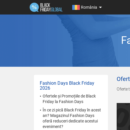
România
F
Ofert
Fashion Days Black Friday
2026
Oferte t
Ofertele și Promoțiile de Black
Friday la Fashion Days
În ce zi pică Black Friday în acest
an? Magazinul Fashion Days
oferă reduceri dedicate acestui
eveniment?