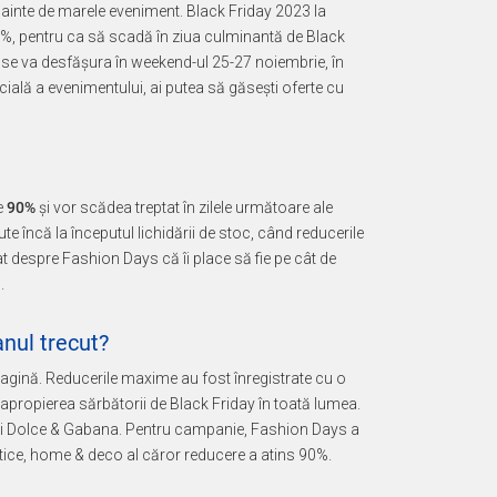
ainte de marele eveniment. Black Friday 2023 la
%, pentru ca să scadă în ziua culminantă de Black
 se va desfășura în weekend-ul 25-27 noiembrie, în
icială a evenimentului, ai putea să găsești oferte cu
e
90%
și vor scădea treptat în zilele următoare ale
e încă la începutul lichidării de stoc, când reducerile
at despre Fashion Days că îi place să fie pe cât de
.
nul trecut?
pagină. Reducerile maxime au fost înregistrate cu o
propierea sărbătorii de Black Friday în toată lumea.
 și Dolce & Gabana. Pentru campanie, Fashion Days a
tice, home & deco al căror reducere a atins 90%.