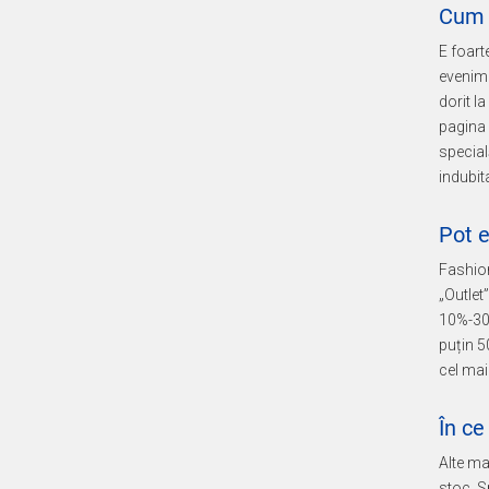
Cum 
E foart
evenime
dorit l
pagina 
special
indubit
Pot e
Fashion
„Outlet
10%-30%
puțin 5
cel mai
În ce
Alte ma
stoc. 