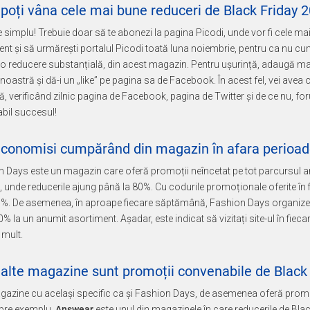
poți vâna cele mai bune reduceri de Black Friday 
e simplu! Trebuie doar să te abonezi la pagina Picodi, unde vor fi cele m
nt și să urmărești portalul Picodi toată luna noiembrie, pentru ca nu cu
a o reducere substanțială, din acest magazin. Pentru ușurință, adaugă ma
noastră și dă-i un „like” pe pagina sa de Facebook. În acest fel, vei avea
ă, verificând zilnic pagina de Facebook, pagina de Twitter și de ce nu, for
abil succesul!
conomisi cumpărând din magazin în afara perioadei
 Days este un magazin care oferă promoții neîncetat pe tot parcursul an
”, unde reducerile ajung până la 80%. Cu codurile promoționale oferite î
. De asemenea, în aproape fiecare săptămână, Fashion Days organizeaz
0% la un anumit asortiment. Așadar, este indicat să vizitați site-ul în fiec
 mult.
 alte magazine sunt promoții convenabile de Black
gazine cu același specific ca și Fashion Days, de asemenea oferă promoți
Spre exemplu,
Answear
este unul din magazinele în care reducerile de Bla