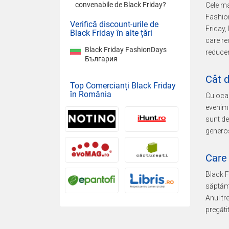
convenabile de Black Friday?
Cele ma
Fashion
Verifică discount-urile de
Friday,
Black Friday în alte țări
care re
Black Friday FashionDays
reducer
България
Cât d
Top Comercianți Black Friday
în România
Cu ocaz
evenime
sunt de
generos
Care 
Black F
săptămâ
Anul tr
pregăti