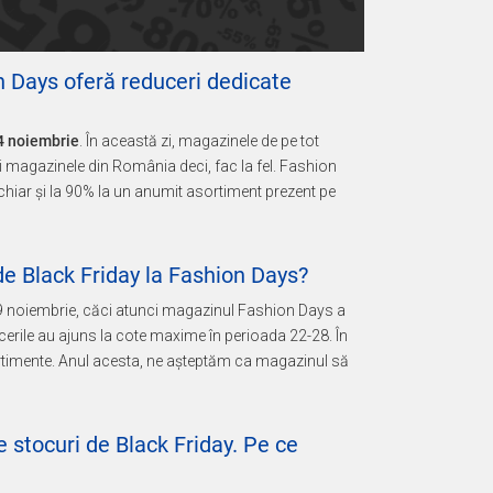
on Days oferă reduceri dedicate
4 noiembrie
. În această zi, magazinele de pe tot
Și magazinele din România deci, fac la fel. Fashion
chiar și la 90% la un anumit asortiment prezent pe
 de Black Friday la Fashion Days?
9 noiembrie, căci atunci magazinul Fashion Days a
ucerile au ajuns la cote maxime în perioada 22-28. În
ortimente. Anul acesta, ne așteptăm ca magazinul să
e stocuri de Black Friday. Pe ce