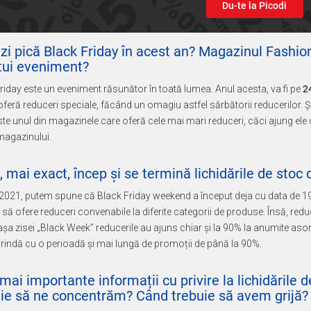
Du-te la Picodi
 zi pică Black Friday în acest an? Magazinul Fashi
tui eveniment?
riday este un eveniment răsunător în toată lumea. Anul acesta, va fi pe
2
oferă reduceri speciale, făcând un omagiu astfel sărbătorii reducerilor. 
te unul din magazinele care oferă cele mai mari reduceri, căci ajung ele 
 magazinului.
 mai exact, încep și se termină lichidările de stoc
 2021, putem spune că Black Friday weekend a început deja cu data de 1
 să ofere reduceri convenabile la diferite categorii de produse. Însă, red
așa zisei „Black Week” reducerile au ajuns chiar și la 90% la anumite as
rindă cu o perioadă și mai lungă de promoții de până la 90%.
mai importante informații cu privire la lichidările d
uie să ne concentrăm? Când trebuie să avem grijă?