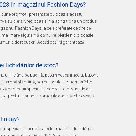
2023 în magazinul Fashion Days?
ai bune promoții prezentate cu ocazia acestui
mva să pierzi vreo ocazie în a achiziționa un produs
gazinul Fashion Days la cele preferate de tine pe
 o mai mare siguranță că nu vei pierde nicio ocazie
umurile de reduceri. Acești pași îți garantează
 lichidărilor de stoc?
ului. Intrând pe pagină, putem vedea imediat butonul
n fiecare săptămână, se mai poate economisi între
ă campanii speciale, unde reduceri sunt de cel
are zi, pentru a prinde promoțiile care vă interesează
 Friday?
i speciale în perioada celor mai mari lichidări de
ck Friday ajung până la 70%. Aceasta este