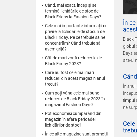
Când, mai exact, încep și se
termină lichidările de stoc de
Black Friday la Fashion Days?
În ce
Cele mai importante informații cu
aces
privire la lichidările de stocuri de
Black Friday. Pe ce trebuie să ne
Black F
concentrăm? Când trebuie să
globul 
avem grijă?
Days es
Cât de mari vor fi reducerile de
site-ul
Black Friday 2023?
Care au fost cele mai mari
Când,
reduceri din acest magazin anul
trecut?
În anul
Cum poți vâna cele mai bune
început
reduceri de Black Friday 2023 în
timpul 
magazinul Fashion Days?
ne surp
Pot economisi cumpărând din
magazin în afara perioadei
Cele 
lichidărilor de stoc?
treb
În ce alte magazine sunt promoții