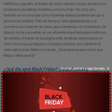
teléfonos, juguetes, prendas de vestir, calzado, joyas, accesorios,
productos de belleza, muebles y mucho más. No sólo eso,
también es reconocida como la tienda estadounidense de lujo a
precios accesibles. Pero en tiempos de la globalización y el
comercio por internet, es obvio que una tienda con la tradición de
Macy’s se ha convertido en un referente importante para millones
de clientes. A través de su página web, la tienda neoyorquina no
sólo ofrece sus productos a Estados Unidos, sino también al
resto del mundo, México incluido. ¿Qué esperas para ver lo que
Macy’s tiene para ti?
×
¿Qué día será Black Friday? ¿Macy's ofrece
Gracias, prefiero pagar de más
descuentos especiales a sus usuarios durante este
periodo?
Black Friday, la fiesta de las compras en Estados Unidos, se
celebra casi siempre el tercer viernes de noviembre, justo después
del Día de Acción de Gracias (Thanksgiving). Este año será el
viernes 24 de noviembre y miles de tiendas alrededor del mundo