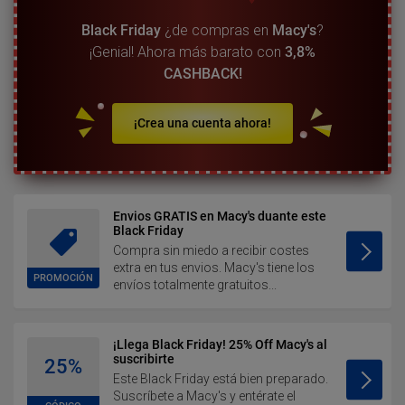
Black Friday
¿de compras en
Macy's
?
¡Genial! Ahora más barato con
3,8%
CASHBACK!
¡Crea una cuenta ahora!
Envios GRATIS en Macy's duante este
Black Friday
Compra sin miedo a recibir costes
extra en tus envios. Macy's tiene los
PROMOCIÓN
envíos totalmente gratuitos...
¡Llega Black Friday! 25% Off Macy's al
suscribirte
25%
Este Black Friday está bien preparado.
Suscríbete a Macy's y entérate el