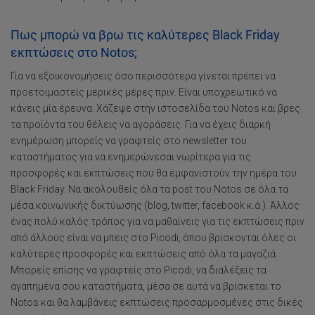
Πως μπορώ να βρω τις καλύτερες Black Friday
εκπτώσεις στο Notos;
Για να εξοικονομήσεις όσο περισσότερα γίνεται πρέπει να
προετοιμαστείς μερικές μέρες πριν. Είναι υποχρεωτικό να
κάνεις μία έρευνα. Χάζεψε στην ιστοσελίδα του Notos και βρες
τα προϊόντα του θέλεις να αγοράσεις. Για να έχεις διαρκή
ενημέρωση μπορείς να γραφτείς στο newsletter του
καταστήματος για να ενημερώνεσαι νωρίτερα για τις
προσφορές και εκπτώσεις που θα εμφανιστούν την ημέρα του
Black Friday. Να ακολουθείς όλα τα post του Notos σε όλα τα
μέσα κοινωνικής δικτύωσης (blog, twitter, facebook κ.ά.). Άλλος
ένας πολύ καλός τρόπος για να μαθαίνεις για τις εκπτώσεις πριν
από άλλους είναι να μπεις στο Picodi, όπου βρίσκονται όλες οι
καλύτερες προσφορές και εκπτώσεις από όλα τα μαγαζιά.
Μπορείς επίσης να γραφτείς στο Picodi, να διαλέξεις τα
αγαπημένα σου καταστήματα, μέσα σε αυτά να βρίσκεται το
Notos και θα λαμβάνεις εκπτώσεις προσαρμοσμένες στις δικές