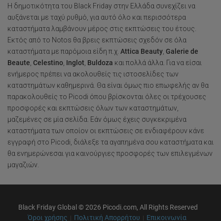
Η δημοτικότητα του Black Friday στην Ελλάδα συνεχίζει να
αυξάνεται με ταχύ ρυθμό, για αυτό όλο και περισσότερα
καταστήματα λαμβάνουν μέρος στις εκπτώσεις του έτους.
Εκτός από το Notos θα βρεις εκπτώσεις σχεδόν σε όλα
καταστήματα με παρόμοια είδη π.χ.
Attica Beauty
,
Galerie de
Beaute
,
Celestino
,
Inglot
,
Buldoza
και πολλά άλλα. Για να είσαι
ενήμερος πρέπει να ακολουθείς τις ιστοσελίδες των
καταστημάτων καθημερινά. Θα είναι όμως πιο επωφελής αν θα
παρακολουθείς το Picodi όπου βρίσκονται όλες οι τρέχουσες
προσφορές και εκπτώσεις όλων των καταστημάτων,
μαζεμένες σε μία σελίδα. Εάν όμως έχεις συγκεκριμένα
καταστήματα των οποίον οι εκπτώσεις σε ενδιαφέρουν κάνε
εγγραφή στο Picodi, διάλεξε τα αγαπημένα σου καταστήματα και
θα ενημερώνεσαι για καινούργιες προσφορές των επιλεγμένων
μαγαζιών.
Black Friday Global © 2026 Picodi.com, All Rights Reserved
Όροι χρήσης
Πολιτική Απορρήτου
Επικοινωνία