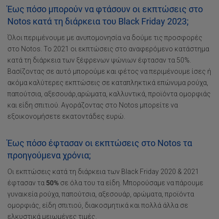
Έως πόσο μπορούν να φτάσουν οι εκπτώσεις στο
Notos κατά τη διάρκεια του Black Friday 2023;
Όλοι περιμένουμε με ανυπομονησία να δούμε τις προσφορές
στο Notos. To 2021 οι εκπτώσεις στο αναφερόμενο κατάστημα
κατά τη διάρκεια των ξέφρενων ψώνιων έφτασαν τα 50%.
Βασίζοντας σε αυτό μπορούμε και φέτος να περιμένουμε ίσες ή
ακόμα καλύτερες εκπτώσεις σε καταπληκτικά επώνυμα ρούχα,
παπούτσια, αξεσουάρ,αρώματα, καλλυντικά, προϊόντα ομορφιάς
και είδη σπιτιού. Αγοράζοντας στο Notos μπορείτε να
εξοικονομήσετε εκατοντάδες ευρώ.
Έως πόσο έφτασαν οι εκπτώσεις στο Notos τα
προηγούμενα χρόνια;
Οι εκπτώσεις κατά τη διάρκεια των Black Friday 2020 & 2021
έφτασαν τα
50%
σε όλα του τα είδη. Μπορούσαμε να πάρουμε
γυναικεία ρούχα, παπούτσια, αξεσουάρ, αρώματα, προϊόντα
ομορφιάς, είδη σπιτιού, διακοσμητικά και πολλά άλλα σε
ελκυστικά μειωμένες τιμές.