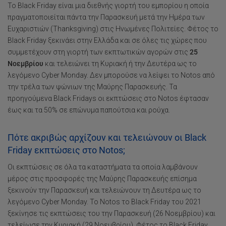
To Black Friday είναι μια διεθνής γιορτή του εμπορίου η οποία
πραγματοποιείται πάντα την Παρασκευή μετά την Ημέρα των
Ευχαριστιών (Thanksgiving) στις Ηνωμένες Πολιτείες. Φέτος το
Black Friday ξεκινάει στην Ελλάδα και σε όλες τις χώρες που
συμμετέχουν στη γιορτή των εκπτωτικών αγορών στις
25
Νοεμβρίου
και τελειώνει τη Κυριακή ή την Δευτέρα ως το
λεγόμενο Cyber Monday. Δεν μπορούσε να λείψει το Notos από
την τρέλα των ψώνιων της Μαύρης Παρασκευής. Τα
προηγούμενα Black Fridays οι εκπτώσεις στο Notos έφτασαν
έως και τα 50% σε επώνυμα παπούτσια και ρούχα.
Πότε ακριβώς αρχίζουν και τελειώνουν οι Black
Friday εκπτώσεις στο Notos;
Οι εκπτώσεις σε όλα τα καταστήματα τα οποία λαμβάνουν
μέρος στις προσφορές της Μαύρης Παρασκευής επίσημα
ξεκινούν την Παρασκευή και τελειώνουν τη Δευτέρα ως το
λεγόμενο Cyber Monday. To Notos το Black Friday του 2021
ξεκίνησε τις εκπτώσεις του την Παρασκευή (26 Νοεμβρίου) και
τελείωσε την Κυριακή (29 Νοεμβρίου). Φέτος το Black Friday