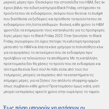
μερικές μέρες πριν. Επισκέψου την ιστοσελίδα του H&M, δες αν
έχουν βάλει την ειδική κατηγορία Black Friday, «στόχευσε» τα
προϊόντα που σε ενδιαφέρουν, σκέψου ποιο θα είναι το budget
που διατίθεσαι να ξοδέψεις και πρόσθεσε τα προϊόντα που σε
ενδιαφέρουν στη λίστα επιθυμιών. Φυσικά, κάθε χρόνο το H&M
φροντίζει να ενημερώνει τους καταναλωτές για τις προσφορές
λίγες μέρες πριν το Black Friday 2023. Όταν ξεκινήσει το Black
Friday, σιγουρέψου ότι έχεις πετύχει τη καλύτερη προσφορά
μέσα από το Η&Μ και έπειτα κάνε γρήγορα το πολυπόθητο κλικ
για να αγοράσεις το αντικείμενο που σε ενδιαφέρει πριν
προλάβουν να τελειώσουν τα αποθέματα. Με τη κατάλληλη
προετοιμασία δεν θα χάσεις το προϊόν που σε ενδιαφέρει και
σύντομα θα είναι δικό σου! Αν πάλι είσαι από τους πιο
τολμηρούς, μπορείς να περάσεις από τα καταστήματα τις
επίμαχες μέρες, για να ζήσεις τον απόλυτο shopping «χαμό»
όπως συμβαίνει κάθε χρόνο! Προετοιμάσου όμως καλά, γιατί
μπορεί να περάσεις αρκετό χρόνο στην ουρά προς το ταμείο.
Έως πόσο μπορούν να φτάσουν οι