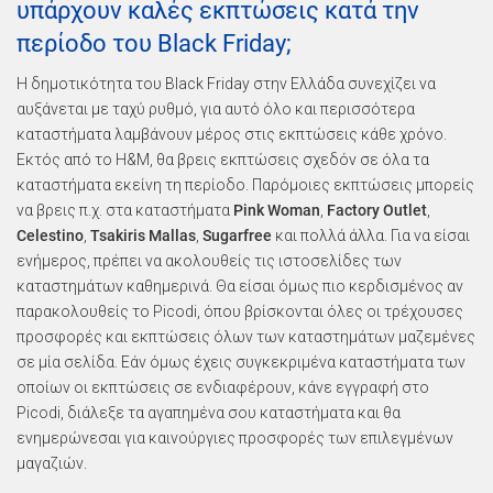
υπάρχουν καλές εκπτώσεις κατά την
περίοδο του Black Friday;
Η δημοτικότητα του Black Friday στην Ελλάδα συνεχίζει να
αυξάνεται με ταχύ ρυθμό, για αυτό όλο και περισσότερα
καταστήματα λαμβάνουν μέρος στις εκπτώσεις κάθε χρόνο.
Εκτός από το H&M, θα βρεις εκπτώσεις σχεδόν σε όλα τα
καταστήματα εκείνη τη περίοδο. Παρόμοιες εκπτώσεις μπορείς
να βρεις π.χ. στα καταστήματα
Pink Woman
,
Factory Outlet
,
Celestino
,
Tsakiris Mallas
,
Sugarfree
και πολλά άλλα. Για να είσαι
ενήμερος, πρέπει να ακολουθείς τις ιστοσελίδες των
καταστημάτων καθημερινά. Θα είσαι όμως πιο κερδισμένος αν
παρακολουθείς το Picodi, όπου βρίσκονται όλες οι τρέχουσες
προσφορές και εκπτώσεις όλων των καταστημάτων μαζεμένες
σε μία σελίδα. Εάν όμως έχεις συγκεκριμένα καταστήματα των
οποίων οι εκπτώσεις σε ενδιαφέρουν, κάνε εγγραφή στο
Picodi, διάλεξε τα αγαπημένα σου καταστήματα και θα
ενημερώνεσαι για καινούργιες προσφορές των επιλεγμένων
μαγαζιών.