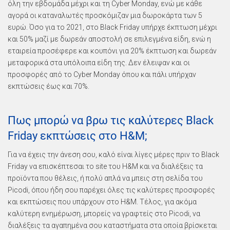
όλη την εβδομάδα μέχρι και τη Cyber Monday, ενώ με κάθε
αγορά οι καταναλωτές προσκόμιζαν μια δωροκάρτα των 5
ευρώ. Όσο για το 2021, στο Black Friday υπήρχε έκπτωση μέχρι
και 50% μαζί με δωρεάν αποστολή σε επιλεγμένα είδη, ενώ η
εταιρεία προσέφερε και κουπόνι για 20% έκπτωση και δωρεάν
μεταφορικά στα υπόλοιπα είδη της. Δεν έλειψαν και οι
προσφορές από το Cyber Monday όπου και πάλι υπήρχαν
εκπτώσεις έως και 70%.
Πως μπορώ να βρω τις καλύτερες Black
Friday εκπτώσεις στο H&M;
Για να έχεις την άνεση σου, καλό είναι λίγες μέρες πριν το Black
Friday να επισκέπτεσαι το site του H&M και να διαλέξεις τα
προϊόντα που θέλεις, ή πολύ απλά να μπεις στη σελίδα του
Picodi, όπου ήδη σου παρέχει όλες τις καλύτερες προσφορές
και εκπτώσεις που υπάρχουν στο H&M. Τέλος, για ακόμα
καλύτερη ενημέρωση, μπορείς να γραφτείς στο Picodi, να
διαλέξεις τα αγαπημένα σου καταστήματα στα οποία βρίσκεται