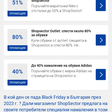
ShopSector
51%
Поръчайте маратонки Nike с
отстъпки до 50% в ShopSector!
ПРОМОЦИЯ
Shopsector Outlet: спести около 80%
за обувки
80%
Купи обувки от аутлет секцията в
Shopsector и спести 80%. Не...
ПРОМОЦИЯ
До 40% намаление на обувки Adidas
40%
Поръчайте обувки с марка Adidas на
страицата на Shopsector и...
ПРОМОЦИЯ
В кой ден се пада Black Friday в България през
2023 г. ? Дали магазинът ShopSector предлага на
своите потребители специални намаления в този