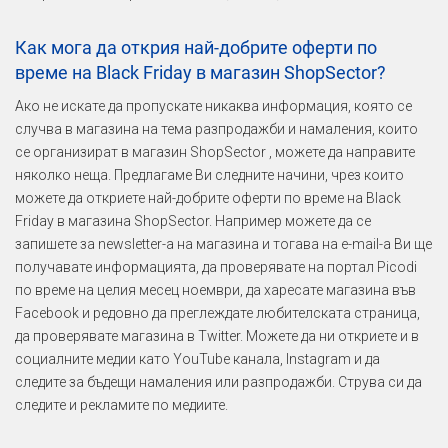
Как мога да открия най-добрите оферти по
време на Black Friday в магазин ShopSector?
Ако не искате да пропускате никаква информация, която се
случва в магазина на тема разпродажби и намаления, които
се организират в магазин ShopSector , можете да направите
няколко неща. Предлагаме Ви следните начини, чрез които
можете да откриете най-добрите оферти по време на Black
Friday в магазина ShopSector. Например можете да се
запишете за newsletter-а на магазина и тогава на e-mail-а Ви ще
получавате информацията, да проверявате на портал Picodi
по време на целия месец ноември, да харесате магазина във
Facebook и редовно да преглеждате любителската страница,
да проверявате магазина в Twitter. Можете да ни откриете и в
социалните медии като YouTube канала, Instagram и да
следите за бъдещи намаления или разпродажби. Струва си да
следите и рекламите по медиите.