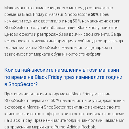
Максималното намаление, което можем да очакваме по
време на Black Friday в магазин ShopSector е
50%
. През
изминали години е достигало и над 50 % намаление на стоки.
ShopSector по случай наближаващия Black Friday приготвя
ценови оферти и разпродажби за всички свои клиенти. За да
не пропускате никаква информация, е хубаво да се преглежда
онлайн магазина ShopSector. Намаленията ще варират в
зависимост от марката обувки, които сте избрали.
Кои са най-високите намаления в този магазин
по време на Black Friday през изминалите години
в ShopSector?
През изминали години по време на Black Friday магазин
ShopSector предлага от 50 % намаления на обувки, джапанки и
аксесоари. Магазин ShopSector позитивно изненада своите
клиенти с качество и оферти, които се организираха по време
на Black Friday. През изминалите години най-големи намаления
са правени на марки като Puma, Adidas, Reebok.