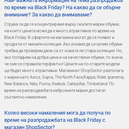
Най- важната информация на тема разпродажба
по време на Black Friday? На какво да се обърне
внимание? За какво да внимаваме?
Струва си да се концентрираме върху скъпите марки обувки,
на които цената може да е много атрактивна по време на
Black Friday. В офертите на магазина могат да се появят и
продукти от минали колекции. Ако искаме да си купим обувки
трябва да проверим дали са от новата ли стара колекция. Но,
ако попаднем на добра цена и на качествени обувки, то значи,
че сме се справили перфектно! Цените на по-старите модели
ще бъдат много атрактивни. Магазинът ShopSector разполага
с марки като Asics, Supra, The North Face,Kappa, Rider, Ipanema,
New Balance, Nike, Puma, Reebok, Caterpillar, Timberland. По
време на разпродажбата изброените марки достигат
съответно намаление.
Колко високи намаления мога да получа по
време на разпродажбата на Black Friday с
магазин ShopSector?