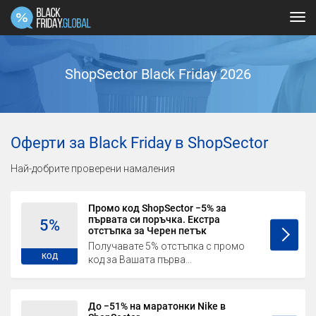
Tog
navi
ShopSector Black Friday 2026
Оферти за Black Friday в ShopSector
Най-добрите проверени намаления
Промо код ShopSector −5% за
първата си поръчка. Екстра
5%
отстъпка за Черен петък
Получавате 5% отстъпка с промо
КОД
код за Вашата първа...
До −51% на маратонки Nike в