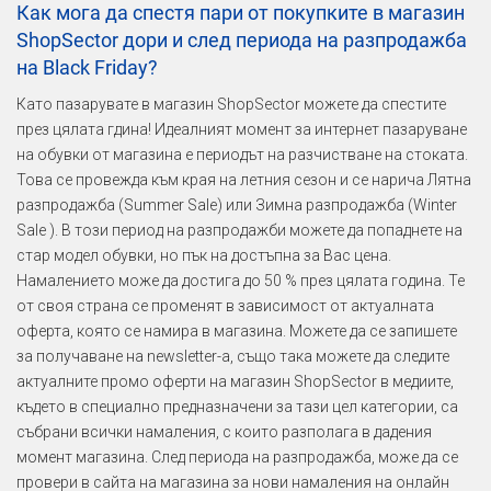
Как мога да спестя пари от покупките в магазин
ShopSector дори и след периода на разпродажба
на Black Friday?
Като пазарувате в магазин ShopSector можете да спестите
през цялата гдина! Идеалният момент за интернет пазаруване
на обувки от магазина е периодът на разчистване на стоката.
Това се провежда към края на летния сезон и се нарича Лятна
разпродажба (Summer Sale) или Зимна разпродажба (Winter
Sale ). В този период на разпродажби можете да попаднете на
стар модел обувки, но пък на достъпна за Вас цена.
Намалението може да достига до 50 % през цялата година. Те
от своя страна се променят в зависимост от актуалната
оферта, която се намира в магазина. Можете да се запишете
за получаване на newsletter-а, също така можете да следите
актуалните промо оферти на магазин ShopSector в медиите,
където в специално предназначени за тази цел категории, са
събрани всички намаления, с които разполага в дадения
момент магазина. След периода на разпродажба, може да се
провери в сайта на магазина за нови намаления на онлайн