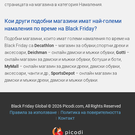
страницата на магазина в категория Намаления.
Кои други подобни магазини имат най-големи
намаления по време на Black Friday?
Подобни магазини, които имат големи намаления по време на
Black Friday са
Decathlon
– магазин за обувки,спортни дрехи и
аксесоари,
Deichman
– онлайн дамски и мъжки обувки,
Gotti
–
онлайн магазин за дамски и мъжки обувки, ботуши и боти,
MyMall
– онлайн магазин за дамски дрехи, дамски обувки,
аксесоари, чанти и др.,
SportsDepot
– онлайн магазин за
дамски и мъжки дрехи, дамски и мъжки обувки.
Black Friday Global © 2026 Picodi.com, All Rights Reserved
Правила за използване
Политика на поверителността
Контакт