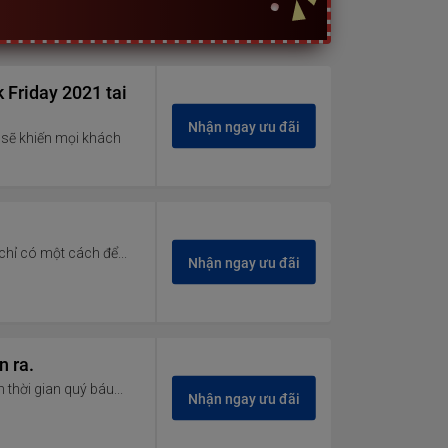
 Friday 2021 tai
Nhận ngay ưu đãi
sẽ khiến mọi khách
hỉ có một cách để...
Nhận ngay ưu đãi
n ra.
 thời gian quý báu...
Nhận ngay ưu đãi