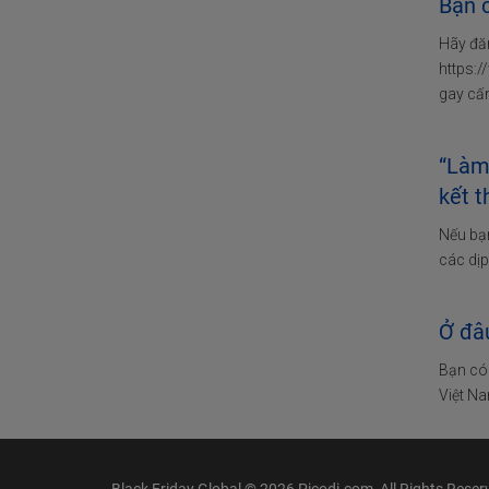
Bạn c
Hãy đă
https:
gay cấn
“Làm
kết t
Nếu bạn
các dịp
Ở đâ
Bạn có 
Việt Na