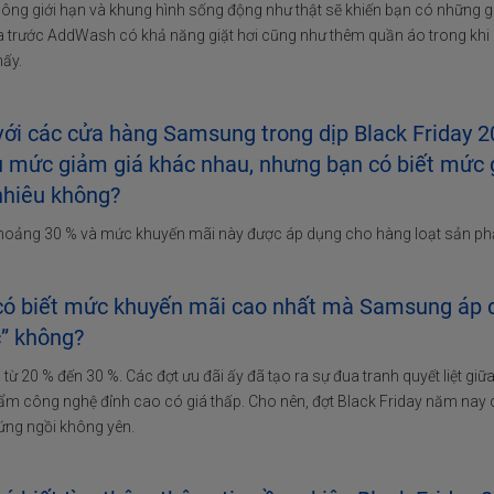
hông giới hạn và khung hình sống động như thật sẽ khiến bạn có những
a trước AddWash có khả năng giặt hơi cũng như thêm quần áo trong khi g
hấy.
với các cửa hàng Samsung trong dịp Black Friday 2
 mức giảm giá khác nhau, nhưng bạn có biết mức g
nhiêu không?
hoảng 30 % và mức khuyến mãi này được áp dụng cho hàng loạt sản phẩm,
có biết mức khuyến mãi cao nhất mà Samsung áp dụ
c” không?
 từ 20 % đến 30 %. Các đợt ưu đãi ấy đã tạo ra sự đua tranh quyết liệt 
m công nghệ đỉnh cao có giá thấp. Cho nên, đợt Black Friday năm nay 
ứng ngồi không yên.