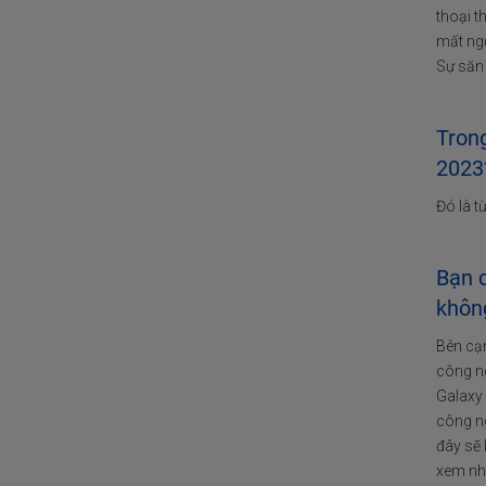
thoại 
mất ngủ
Sự săn
Trong
2023
Đó là t
Bạn 
khôn
Bên cạn
công n
Galaxy
công n
đây sẽ
xem nhữ