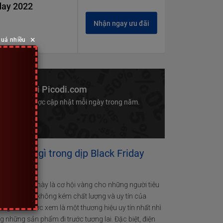
day 2022
Nhận ngay ưu đãi
×
quá nhiều
ến mại tại Picodi.com
khác luôn được cập nhật mỗi ngày trong năm.
ưu đãi gì trong dịp Black Friday
đang cận kề này là cơ hội vàng cho những người tiêu
 tiền cao không kém chất lượng và uy tín của
ung luôn được xem là một thương hiệu uy tín nhất nhì
g những sản phẩm đi trước tương lai. Đặc biệt, điện