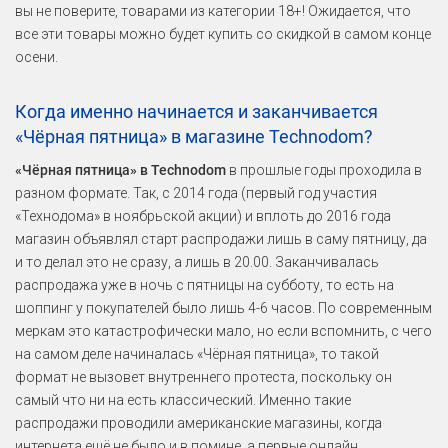
вы не поверите, товарами из категории 18+! Ожидается, что
все эти товары можно будет купить со скидкой в самом конце
осени.
Когда именно начинается и заканчивается
«Чёрная пятница» в магазине Technodom?
«Чёрная пятница» в Technodom
в прошлые годы проходила в
разном формате. Так, с 2014 года (первый год участия
«Технодома» в ноябрьской акции) и вплоть до 2016 года
магазин объявлял старт распродажи лишь в саму пятницу, да
и то делал это не сразу, а лишь в 20.00. Заканчивалась
распродажа уже в ночь с пятницы на субботу, то есть на
шоппинг у покупателей было лишь 4-6 часов. По современным
меркам это катастрофически мало, но если вспомнить, с чего
на самом деле начиналась «Чёрная пятница», то такой
формат не вызовет внутреннего протеста, поскольку он
самый что ни на есть классический. Именно такие
распродажи проводили американские магазины, когда
интернета ещё не было и в помине, а первые онлайн