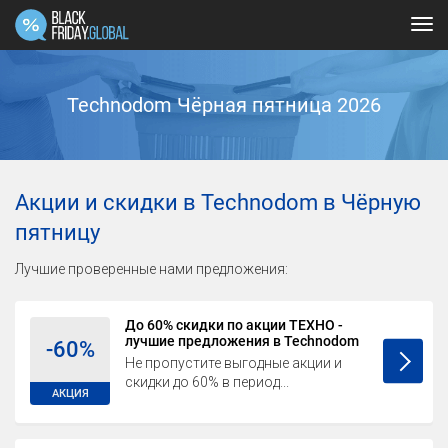
Tog
navi
Technodom Чёрная пятница 2026
Акции и скидки в Technodom в Чёрную
пятницу
Лучшие проверенные нами предложения:
До 60% скидки по акции ТЕХНО -
лучшие предложения в Technodom
-60%
Не пропустите выгодные акции и
скидки до 60% в период...
АКЦИЯ