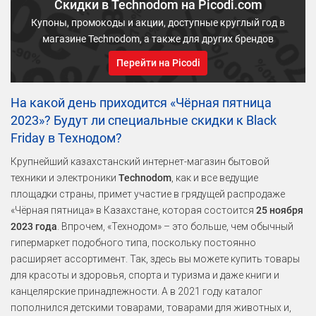
Скидки в Technodom на Picodi.com
Купоны, промокоды и акции, доступные круглый год в
магазине Technodom, а также для других брендов
Перейти на Picodi
На какой день приходится «Чёрная пятница
2023»? Будут ли специальные скидки к Black
Friday в Технодом?
Крупнейший казахстанский интернет-магазин бытовой
техники и электроники
Technodom
, как и все ведущие
площадки страны, примет участие в грядущей распродаже
«Чёрная пятница» в Казахстане, которая состоится
25 ноября
2023 года
. Впрочем, «Технодом» – это больше, чем обычный
гипермаркет подобного типа, поскольку постоянно
расширяет ассортимент. Так, здесь вы можете купить товары
для красоты и здоровья, спорта и туризма и даже книги и
канцелярские принадлежности. А в 2021 году каталог
пополнился детскими товарами, товарами для животных и,