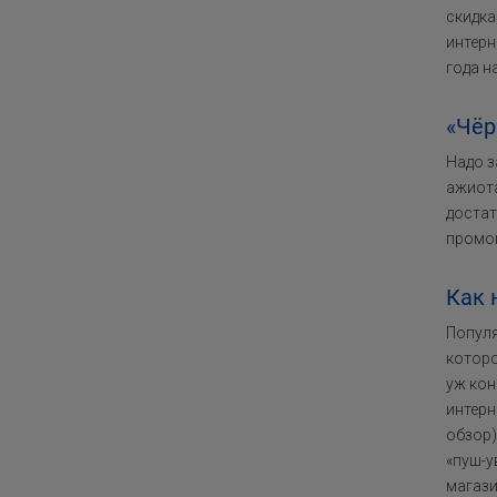
скидка
интерн
года н
«Чёр
Надо з
ажиота
достат
промок
Как 
Популя
которо
уж кон
интерн
обзор)
«пуш-у
магази