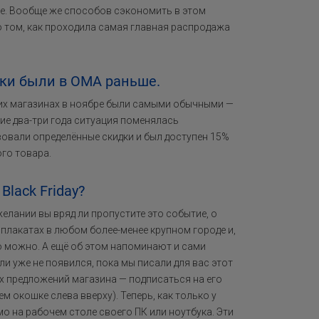
гое. Вообще же способов сэкономить в этом
 о том, как проходила самая главная распродажа
дки были в OMA раньше.
ких магазинах в ноябре были самыми обычными —
дние два-три года ситуация поменялась
вовали определённые скидки и был доступен 15%
го товара.
lack Friday?
елании вы вряд ли пропустите это событие, о
 плакатах в любом более-менее крупном городе и,
ко можно. А ещё об этом напоминают и сами
ли уже не появился, пока мы писали для вас этот
х предложений магазина — подписаться на его
 окошке слева вверху). Теперь, как только у
мо на рабочем столе своего ПК или ноутбука. Эти