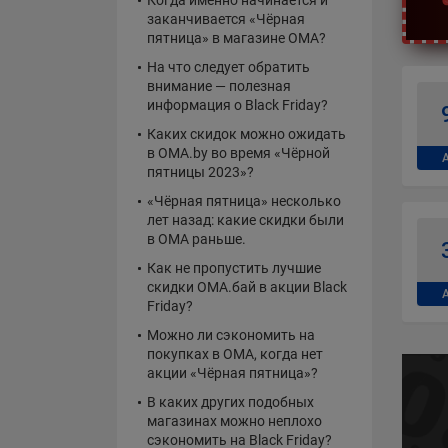
Когда именно начинается и
заканчивается «Чёрная
пятница» в магазине OMA?
На что следует обратить
внимание — полезная
информация о Black Friday?
Каких скидок можно ожидать
в OMA.by во время «Чёрной
пятницы 2023»?
«Чёрная пятница» несколько
лет назад: какие скидки были
в OMA раньше.
Как не пропустить лучшие
скидки ОМА.бай в акции Black
Friday?
Можно ли сэкономить на
покупках в OMA, когда нет
акции «Чёрная пятница»?
В каких других подобных
магазинах можно неплохо
сэкономить на Black Friday?