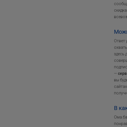
сообще
скидка
всевоз
Можн
Ответ 
охваты
здесь 
соверш
подпис
—
серв
вы буд
сайтах
получи
В ка
Ома.ба
понрав