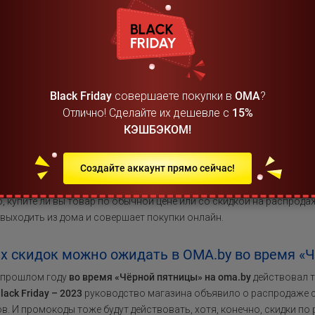
 поскольку по уже сложившейся традиции покупателям предлагают
ятничного уикенда.
то следует обратить внимание — полезная инфо
ая масштабность события, нужно быть готовым к тому, что нек
Black Friday
совершаете покупки в
ОМА
?
ем покупателей и предложат не совсем честные скидки. Например
Отлично! Сделайте их дешевле с
15%
«Чёрной пятницей», резко снижая их на самой распродаже, но выг
КЭШБЭКОМ!
ьку цены едва ли опускаются ниже того уровня, на котором они б
ается интернет-магазина OMA, поскольку скидки здесь всегда был
Создайте аккаунт прямо сейчас!
твенно не завышали. Об ожидаемом размере скидок на этот раз по
купке на определённую сумму (от 70 рублей) доставка по городу бу
о, купите ли вы товар по обычной цене или со скидкой на распродаж
выходить из дома и совершает покупки онлайн.
х скидок можно ожидать в OMA.by во время «
 прошлом году
во время «Чёрной пятницы» на oma.by
действовал т
lack Friday – 2023
руководство магазина объявило о распродаже со
в. И промокоды тоже будут действовать, хотя, конечно, скидки по