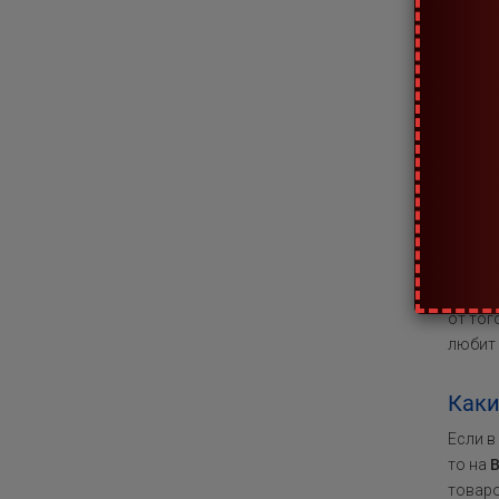
редко,
черноп
На ч
Учитыв
довери
перед 
поскол
не кас
искусс
при по
от тог
любит 
Каки
Если в
то на
B
товаро