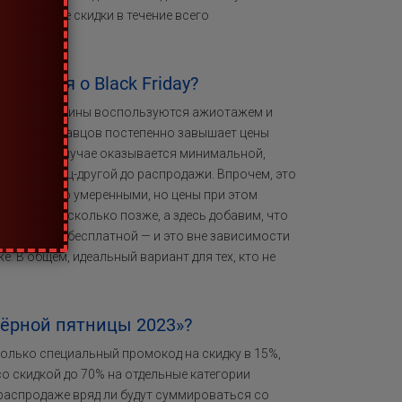
ся хорошие скидки в течение всего
рмация о Black Friday?
оторые магазины воспользуются ажиотажем и
, часть продавцов постепенно завышает цены
ода в этом случае оказывается минимальной,
ыли за месяц-другой до распродажи. Впрочем, это
и достаточно умеренными, но цены при этом
говорим несколько позже, а здесь добавим, что
дет для вас бесплатной — и это вне зависимости
е. В общем, идеальный вариант для тех, кто не
Чёрной пятницы 2023»?
олько специальный промокод на скидку в 15%,
 скидкой до 70% на отдельные категории
 распродаже вряд ли будут суммироваться со