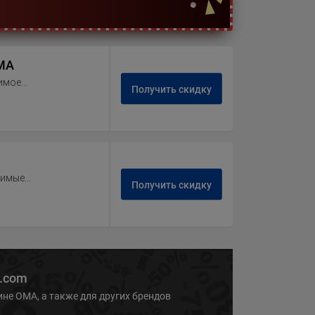
OMA
мое...
Получить скидку
имые...
Получить скидку
i.com
ине ОМА, а также для других брендов