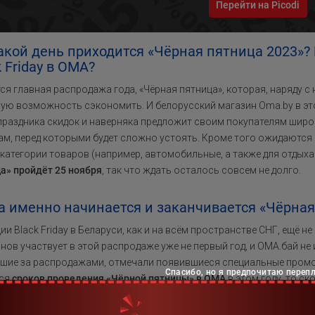
Перейти на Picodi
акой день приходится «Чёрная пятница 2023»?
k Friday в ОМА?
ся главная распродажа года, «Чёрная пятница», которая, наряду с 
ую возможность сэкономить. И белорусский магазин Oma.by в это
праздника скидок и наверняка предложит своим покупателям широ
ам, перед которыми будет сложно устоять. Кроме того ожидаются 
 категории товаров (например, автомобильные, а также для отдыха 
а» пройдёт 25 ноября
, так что ждать осталось совсем не долго.
а именно начинается и заканчивается «Чёрная
ии Black Friday в Беларуси, как и на всём пространстве СНГ, ещё 
нов участвует в этой распродаже уже не первый год, и ОМА.бай не
шие за распродажами, отмечали появившиеся специальные промок
Спасибо, но я предпочитаю переп
тся
сроков проведения «Чёрной пятницы» в OMA
в этом году, то ско
у и будет продолжаться все выходные, завершившись в воскресен
ически меняют даты проведения распродаж, однако что касается B