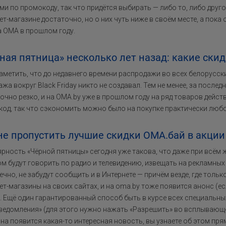
ми по промокоду, так что придётся выбирать — либо то, либо дру
ет-магазине достаточно, но о них чуть ниже в своём месте, а пока
а ОМА в прошлом году.
ная пятница» несколько лет назад: какие ски
аметить, что до недавнего времени распродажи во всех белорусс
жа вокруг Black Friday никто не создавал. Тем не менее, за после
очно резко, и на OMA.by уже в прошлом году на ряд товаров дейст
од, так что сэкономить можно было на покупке практически любо
не пропустить лучшие скидки ОМА.бай в акции B
рность «Чёрной пятницы» сегодня уже такова, что даже при всём ж
м будут говорить по радио и телевидению, извещать на рекламных
ечно, не забудут сообщить и в Интернете — причём везде, где толь
ет-магазины на своих сайтах, и на oma.by тоже появится анонс (ес
. Ещё один гарантированный способ быть в курсе всех специальны
ведомления» (для этого нужно нажать «Разрешить» во всплывающем
на появится какая-то интересная новость, вы узнаете об этом пря