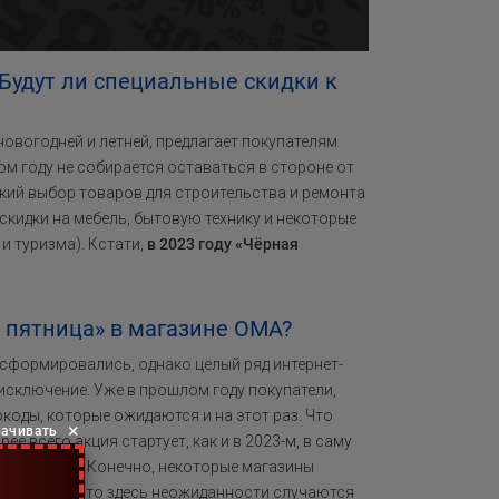
 Будут ли специальные скидки к
новогодней и летней, предлагает покупателям
м году не собирается оставаться в стороне от
кий выбор товаров для строительства и ремонта
скидки на мебель, бытовую технику и некоторые
и туризма). Кстати,
в 2023 году «Чёрная
 пятница» в магазине OMA?
не сформировались, однако целый ряд интернет-
 исключение. Уже в прошлом году покупатели,
оды, которые ожидаются и на этот раз. Что
×
лачивать
рее всего акция стартует, как и в 2023-м, в саму
ье вечером. Конечно, некоторые магазины
lack Friday, то здесь неожиданности случаются