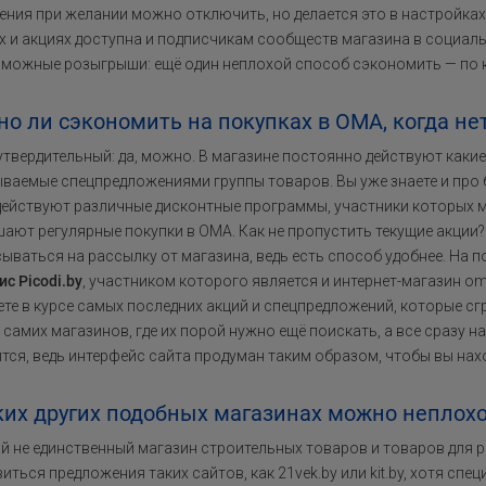
ния при желании можно отключить, но делается это в настройках
х и акциях доступна и подписчикам сообществ магазина в социал
можные розыгрыши: ещё один неплохой способ сэкономить — по 
о ли сэкономить на покупках в OMA, когда не
утвердительный: да, можно. В магазине постоянно действуют какие
ваемые спецпредложениями группы товаров. Вы уже знаете и про б
действуют различные дисконтные программы, участники которых 
ают регулярные покупки в ОМА. Как не пропустить текущие акции?
ываться на рассылку от магазина, ведь есть способ удобнее. На 
ис Picodi.by
, участником которого является и интернет-магазин om
ете в курсе самых последних акций и спецпредложений, которые сг
 самих магазинов, где их порой нужно ещё поискать, а все сразу на
тся, ведь интерфейс сайта продуман таким образом, чтобы вы на
ких других подобных магазинах можно неплохо 
й не единственный магазин строительных товаров и товаров для р
иться предложения таких сайтов, как 21vek.by или kit.by, хотя сп