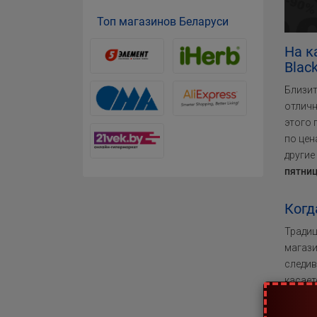
Топ магазинов Беларуси
На к
Blac
Близит
отличн
этого 
по цен
другие
пятниц
Когд
Традиц
магази
следив
касае
пятниц
период