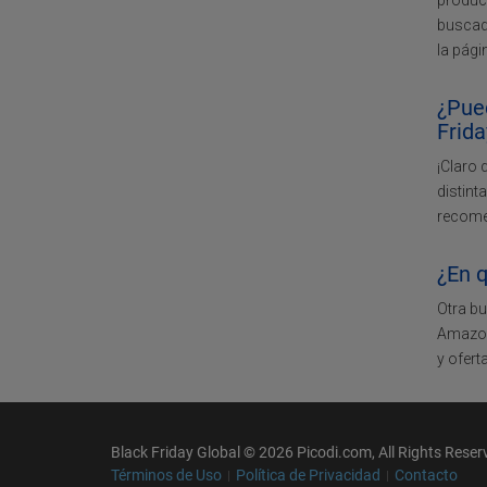
product
buscad
la pági
¿Pued
Frida
¡Claro 
distint
recome
¿En q
Otra bu
Amazon.
y ofert
Black Friday Global © 2026 Picodi.com, All Rights Reser
Términos de Uso
Política de Privacidad
Contacto