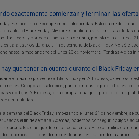
ndo exactamente comienzan y terminan las ofertas
riday es sinónimo de competencia entre tiendas. Esto quiere decir que 
do antes el Black Friday. AliExpress publicará sus primeras ofertas du
abilitar juegos y sorteos al inicio de la semana, posiblemente el lunes
ales para usarlos durante el fin de semana de Black Friday. No sólo eso
na hasta la medianoche del lunes 28 de noviembre. ¡Tendrás 4 días inin
hay que tener en cuenta durante el Black Friday e
carle el máximo provecho al Black Friday en AliExpress, debemos pres
 diferentes: Códigos de selección, para compras de productos específ
icas y códigos AliExpress, para comprar cualquier producto en la plat
 ser acumulados.
e la semana del Black Friday, empezando el lunes 21 de noviembre, se
er usados el fin de semana. Además, podemos conseguir códigos adicion
arán durante los días que duren los descuentos. Esto permitirá compra
do. Tenemos que considerar que algunas tiendas tienden a aumentar lo