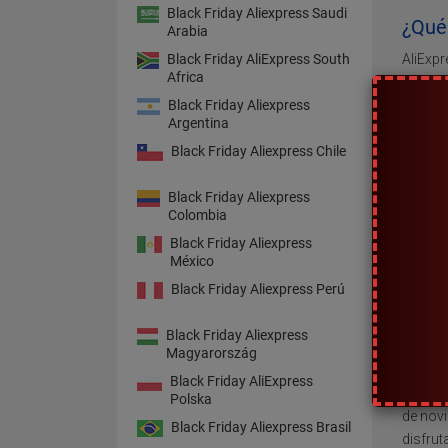
Black Friday Aliexpress Saudi
¿Qué
Arabia
Black Friday AliExpress South
AliExpr
Africa
alcanz
Black Friday Aliexpress
Amazon.
Argentina
forma d
Black Friday Aliexpress Chile
AliExpr
que ven
Black Friday Aliexpress
Colombia
detrás 
Estados
Black Friday Aliexpress
México
combina
Black Friday Aliexpress Perú
¿En q
usuar
Black Friday Aliexpress
Magyarország
Black F
Black Friday AliExpress
ofrecer
Polska
de novi
Black Friday Aliexpress Brasil
disfrut