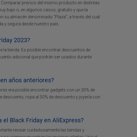
o. Comparar precios del mismo producto en distintas
uy bajo o, en algunos casos, gratuito y que la
on su almacén denominado “Plaza”, a través del cual
a y segura desde nuestro país.
riday 2023?
 la tienda. Es posible encontrar descuentos de
scuento adicional que podrán ser usados durante
 en años anteriores?
ores era posible encontrar gadgets con un 30% de
 descuento, ropa al 50% de descuento y joyería con
el Black Friday en AliExpress?
ortante revisar cuidadosamente las tiendas y