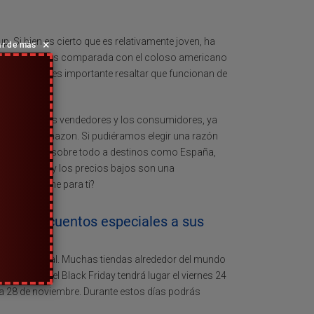
. Si bien es cierto que es relativamente joven, ha
×
ar de más
er muchas veces comparada con el coloso americano
compañías, es importante resaltar que funcionan de
uente entre los vendedores y los consumidores, ya
Bay que a Amazon. Si pudiéramos elegir una razón
ternacionales, sobre todo a destinos como España,
 que ofrecen y los precios bajos son una
Express tiene para ti?
frece descuentos especiales a sus
fenómeno global. Muchas tiendas alrededor del mundo
liExpress, el Black Friday tendrá lugar el viernes 24
ía 28 de noviembre. Durante estos días podrás