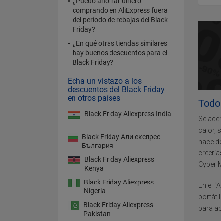
¿Puedo ahorrar dinero
comprando en AliExpress fuera
del período de rebajas del Black
Friday?
¿En qué otras tiendas similares
hay buenos descuentos para el
Black Friday?
Echa un vistazo a los
descuentos del Black Friday
en otros países
Todo 
Black Friday Aliexpress India
Se acer
calor, 
Black Friday Али експрес
hace d
България
creería
Black Friday Aliexpress
Cyber 
Kenya
Black Friday Aliexpress
En el “
Nigeria
portáti
Black Friday Aliexpress
para ap
Pakistan