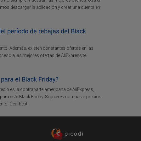
ero no siempre muestran las mejores ofertas. Usa el
os descargar la aplicación y crear una cuenta en
l período de rebajas del Black
ento. Además, existen constantes ofertas en las
acceso a las mejores ofertas de AliExpress te
para el Black Friday?
ecio es la contraparte americana de AliExpress,
para este Black Friday. Si quieres comparar precios
ento, Gearbest.