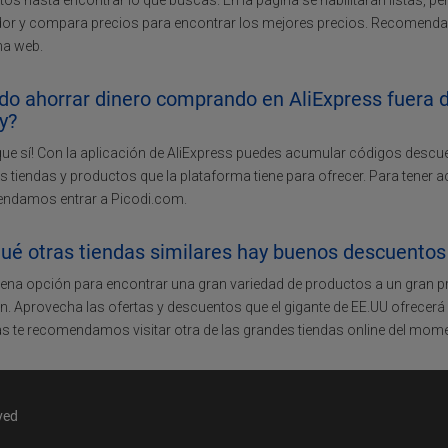
os hasta encontrar lo que buscas. En la página se habilitarán listas, p
or y compara precios para encontrar los mejores precios. Recomendam
na web.
o ahorrar dinero comprando en AliExpress fuera de
y?
que sí! Con la aplicación de AliExpress puedes acumular códigos descu
as tiendas y productos que la plataforma tiene para ofrecer. Para tener 
ndamos entrar a Picodi.com.
ué otras tiendas similares hay buenos descuentos 
ena opción para encontrar una gran variedad de productos a un gran pr
 Aprovecha las ofertas y descuentos que el gigante de EE.UU ofrecerá 
as te recomendamos visitar otra de las grandes tiendas online del mom
ved