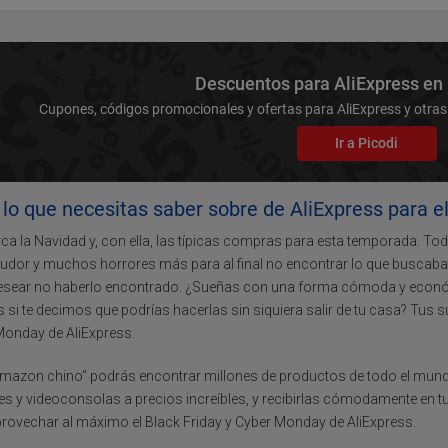
Descuentos para AliExpress en
Cupones, códigos promocionales y ofertas para AliExpress y otras
Ir a Picodi
lo que necesitas saber sobre de AliExpress para e
ca la Navidad y, con ella, las típicas compras para esta temporada. To
sudor y muchos horrores más para al final no encontrar lo que buscabas y
esear no haberlo encontrado. ¿Sueñas con una forma cómoda y econ
s si te decimos que podrías hacerlas sin siquiera salir de tu casa? Tus 
Monday de AliExpress.
Amazon chino” podrás encontrar millones de productos de todo el mundo.
les y videoconsolas a precios increíbles, y recibirlas cómodamente en t
rovechar al máximo el Black Friday y Cyber Monday de AliExpress.