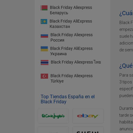
Black Friday Aliexpress
¿Cuá
Беларусь
Black Friday AliExpress
Black F
Казахстан
empezan
Black Friday Aliexpress
suele h
Россия
adicion
Black Friday AliExpress
de sema
Украина
Black Friday Aliexpress ไทย
¿Qué 
Para sa
Black Friday Aliexpress
Türkiye
3 tipos
específ
pueden
Top Tiendas España en el
Black Friday
Durant
tarde s
habilit
anuncia