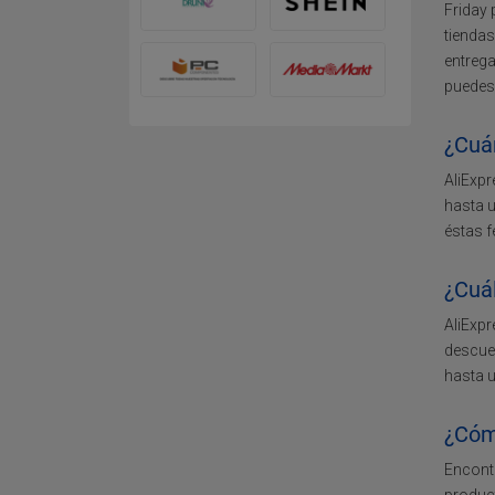
Friday 
tiendas
entrega
puedes
¿Cuán
AliExpr
hasta u
éstas f
¿Cuál
AliExpr
descue
hasta 
¿Cóm
Encontr