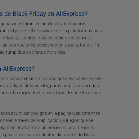
 de Black Friday en AliExpress?
algunas intentarán tentar a los consumidores
rante el jueves 24 de noviembre. La plataforma china
 21, en los que podrás obtener códigos descuento
, las promociones se extenderán durante todo el fin
terrumpidos de ofertas increíbles!
n AliExpress?
tar mucha atención a los códigos descuento. Existen
icos, códigos de vendedor, para compras en tiendas
aforma. Lo mejor de estos códigos descuento es que
 pueden acumular códigos en la página web para más
ales a través de la aplicación, y juegos que se
r algunos productos a un precio incluso menor al
s precios de sus productos días antes del Black