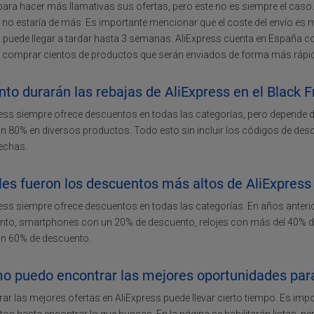
para hacer más llamativas sus ofertas, pero este no es siempre el cas
 no estaría de más. Es importante mencionar que el coste del envío es m
 puede llegar a tardar hasta 3 semanas. AliExpress cuenta en España c
 comprar cientos de productos que serán enviados de forma más rápid
to durarán las rebajas de AliExpress en el Black F
ess siempre ofrece descuentos en todas las categorías, pero depende de
n 80% en diversos productos. Todo esto sin incluir los códigos de de
echas.
es fueron los descuentos más altos de AliExpress
ess siempre ofrece descuentos en todas las categorías. En años anteri
nto, smartphones con un 20% de descuento, relojes con más del 40% de
un 60% de descuento.
o puedo encontrar las mejores oportunidades para 
ar las mejores ofertas en AliExpress puede llevar cierto tiempo. Es imp