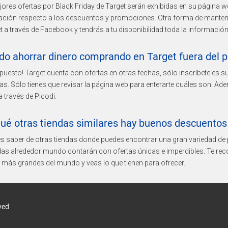
ores ofertas por Black Friday de Target serán exhibidas en su página web
ción respecto a los descuentos y promociones. Otra forma de mantenert
t a través de Facebook y tendrás a tu disponibilidad toda la información
o ahorrar dinero comprando en Target fuera del pe
puesto! Target cuenta con ofertas en otras fechas, sólo inscríbete es s
as. Sólo tienes que revisar la página web para enterarte cuáles son. A
a través de Picodi.
ué otras tiendas similares hay buenos descuentos 
s saber de otras tiendas donde puedes encontrar una gran variedad de 
ndas alrededor mundo contarán con ofertas únicas e imperdibles. Te re
 más grandes del mundo y veas lo que tienen para ofrecer.
ved