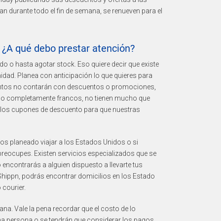
n durante todo el fin de semana, se renueven para el
¿A qué debo prestar atención?
do o hasta agotar stock. Eso quiere decir que existe
dad. Planea con anticipación lo que quieres para
ientos no contarán con descuentos o promociones,
ndo completamente francos, no tienen mucho que
a los cupones de descuento para que nuestras
os planeado viajar a los Estados Unidos o si
 preocupes. Existen servicios especializados que se
encontrarás a alguien dispuesto a llevarte tus
hippn, podrás encontrar domicilios en los Estado
 courier.
na. Vale la pena recordar que el costo de lo
na persona o se tendrán que considerar los pagos