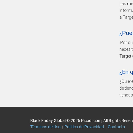
Las mej
informa
a Targe
¿Pued
¡Por su
necesit
Target 
¿En q
¿Quiere
de tie
tiendas
Black Friday Global © 2026 Picodi.com, All Rights Reser
Términos de Uso
Política de Privacidad
Contacto