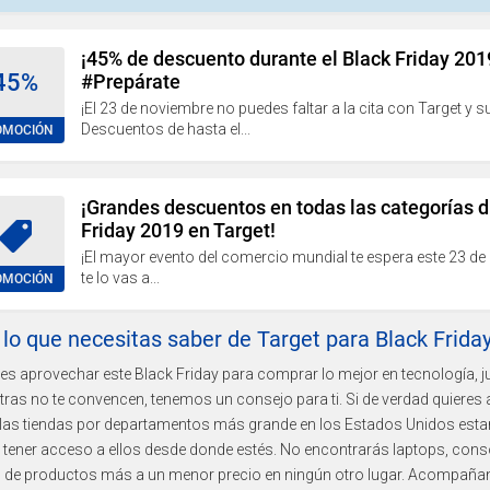
¡45% de descuento durante el Black Friday 201
45%
#Prepárate
¡El 23 de noviembre no puedes faltar a la cita con Target y s
Descuentos de hasta el...
OMOCIÓN
¡Grandes descuentos en todas las categorías d
Friday 2019 en Target!
¡El mayor evento del comercio mundial te espera este 23 de
te lo vas a...
OMOCIÓN
lo que necesitas saber de Target para Black Frida
res aprovechar este Black Friday para comprar lo mejor en tecnología, j
ras no te convencen, tenemos un consejo para ti. Si de verdad quieres a
las tiendas por departamentos más grande en los Estados Unidos estará
tener acceso a ellos desde donde estés. No encontrarás laptops, consola
s de productos más a un menor precio en ningún otro lugar. Acompañano