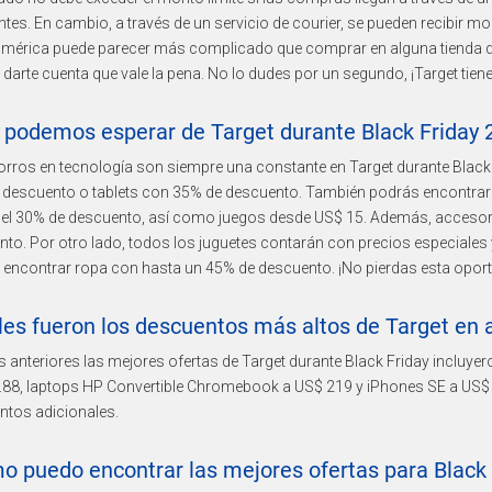
tes. En cambio, a través de un servicio de courier, se pueden recibir 
américa puede parecer más complicado que comprar en alguna tienda de
darte cuenta que vale la pena. No lo dudes por un segundo, ¡Target tie
 podemos esperar de Target durante Black Friday 
rros en tecnología son siempre una constante en Target durante Black
 descuento o tablets con 35% de descuento. También podrás encontrar
del 30% de descuento, así como juegos desde US$ 15. Además, accesor
to. Por otro lado, todos los juguetes contarán con precios especiales
 encontrar ropa con hasta un 45% de descuento. ¡No pierdas esta oport
les fueron los descuentos más altos de Target en 
 anteriores las mejores ofertas de Target durante Black Friday incluye
.88, laptops HP Convertible Chromebook a US$ 219 y iPhones SE a US$
ntos adicionales.
o puedo encontrar las mejores ofertas para Black 