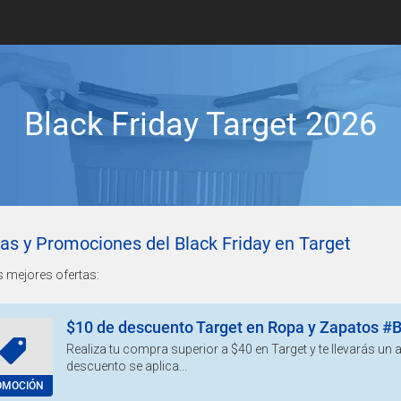
Black Friday Target 2026
as y Promociones del Black Friday en Target
s mejores ofertas:
$10 de descuento Target en Ropa y Zapatos #B
Realiza tu compra superior a $40 en Target y te llevarás un 
descuento se aplica...
OMOCIÓN