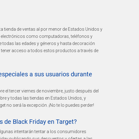
a tienda de ventas al por menor de Estados Unidos y
os electrónicos como computadoras, teléfonos y
de todas las edades y géneros y hasta decoración
es tener acceso a todos estos productos a través de
especiales a sus usuarios durante
re el tercer viernes de noviembre, justo después del
bre y todas las tiendas en Estados Unidos, y
t no será la excepción. ¡No te lo puedes perder!
 de Black Friday en Target?
algunas intentarán tentar a los consumidores
riday publicando sus descuentos y ofertas a las