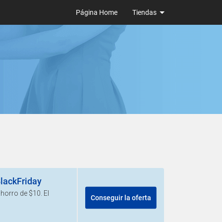
Página Home
Tiendas
lackFriday
ahorro de $10. El
Conseguir la oferta