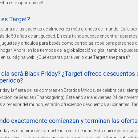
echa esta oportunidad!
 es Target?
es una de las cadenas de almacenes más grandes del mundo. Es la sext
más de 50 años de antigüedad. En esta tienda puedes encontrar aparat
, juguetes y artículos para bebés como carreolas, ropa para personas 
 hogar. Ahora, en los tiempos de la globalización digital, también pued
t en su página web. ¿Qué esperas para ver lo que Target tiene para ti?
día será Black Friday? ¿Target ofrece descuentos 
 periodo?
riday, la fiesta de las compras en Estados Unidos, se celebra casi siemp
Acción de Gracias (Thanksgiving). Este año será el viernes 24 de noviem
alrededor del mundo, estarán ofreciendo descuentos alucinantes. Targe
ndo exactamente comienzan y terminan las ofertas
riday es sinónimo de competencia entre tiendas. Esto quiere decir que 
do antes. Target suele seguir esta fórmula y se adelantarán al Black F