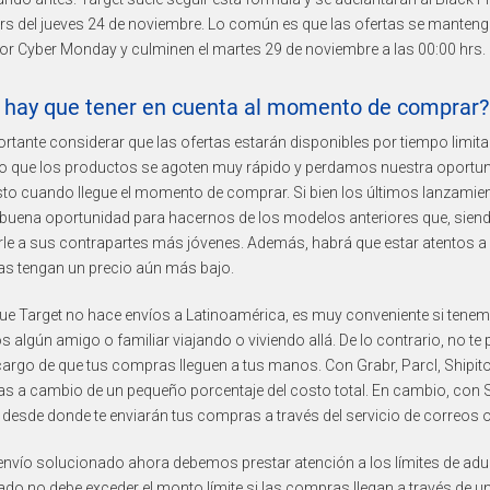
rs del jueves 24 de noviembre. Lo común es que las ofertas se mantenga
or Cyber Monday y culminen el martes 29 de noviembre a las 00:00 hrs.
 hay que tener en cuenta al momento de comprar? 
rtante considerar que las ofertas estarán disponibles por tiempo limita
go que los productos se agoten muy rápido y perdamos nuestra oportuni
listo cuando llegue el momento de comprar. Si bien los últimos lanzam
 buena oportunidad para hacernos de los modelos anteriores que, sie
rle a sus contrapartes más jóvenes. Además, habrá que estar atentos 
s tengan un precio aún más bajo.
e Target no hace envíos a Latinoamérica, es muy conveniente si tenem
 algún amigo o familiar viajando o viviendo allá. De lo contrario, no te
argo de que tus compras lleguen a tus manos. Con Grabr, Parcl, Shipito 
 a cambio de un pequeño porcentaje del costo total. En cambio, con S
desde donde te enviarán tus compras a través del servicio de correos o
envío solucionado ahora debemos prestar atención a los límites de adua
o no debe exceder el monto límite si las compras llegan a través de u