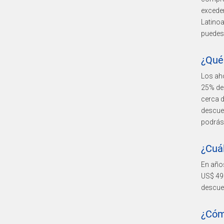
exceden
Latino
puedes 
¿Qué
Los aho
25% de
cerca 
descuen
podrás
¿Cuá
En años
US$ 49
descue
¿Cóm