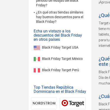
período de rebajas del Black
¡Aprov
Friday?
¿En qué otras tiendas similares
¿Qué
hay buenos descuentos para el
Black Friday?
Target 
tiene 
Echa un vistazo a los
tablets
descuentos del Black Friday
en otros países
para tu
interne
Black Friday Target USA
¿Qué 
Black Friday Target México
este
Black Friday Target Perú
Black F
Día de 
muchas 
Top Tiendas República
Dominicana en el Black Friday
¿Cuá
Black F
empezan