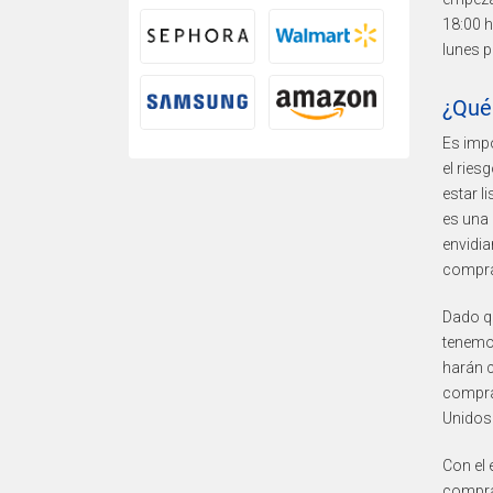
18:00 h
lunes p
¿Qué
Es impo
el ries
estar 
es una
envidia
compra
Dado qu
tenemos
harán c
compras
Unidos 
Con el 
comprad