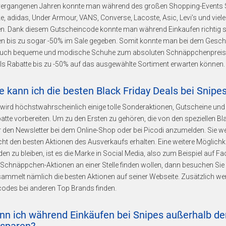
 vergangenen Jahren konnte man während des großen Shopping-Events 
ke, adidas, Under Armour, VANS, Converse, Lacoste, Asic, Levi’s und viel
len. Dank diesem Gutscheincode konnte man während Einkaufen richtig s
en bis zu sogar -50% im Sale gegeben. Somit konnte man bei dem Gesch
auch bequeme und modische Schuhe zum absoluten Schnäppchenpreis bes
ls Rabatte bis zu -50% auf das ausgewählte Sortiment erwarten können.
e kann ich die besten Black Friday Deals bei Snipe
wird höchstwahrscheinlich einige tolle Sonderaktionen, Gutscheine und
atte vorbereiten. Um zu den Ersten zu gehören, die von den speziellen B
r den Newsletter bei dem Online-Shop oder bei Picodi anzumelden. Sie w
ht den besten Aktionen des Ausverkaufs erhalten. Eine weitere Möglichk
en zu bleiben, ist es die Marke in Social Media, also zum Beispiel auf 
e Schnäppchen-Aktionen an einer Stelle finden wollen, dann besuchen Sie 
ammelt nämlich die besten Aktionen auf seiner Webseite. Zusätzlich wer
codes bei anderen Top Brands finden.
nn ich während Einkäufen bei Snipes außerhalb de