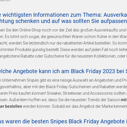
ie wichtigsten Informationen zum Thema: Ausverka
htung schenken und auf was sollten Sie aufpassen
n Sie den Online-Shop noch vor der Zeit des großen Ausverkaufts und ü
. Es lohnt sich sogar, die gewünschten Waren schon früher in den Ware
acht, werden Sie letztendlich nur die rabattierten Artikel bestellen. So kön
timmten Produkte günstig bestellt. Diese werden auf jeden Fall noch lief
angebotene Rabatte oder Gutscheine für die neuesten Kollektionen, oder leid
elche Angebote kann ich am Black Friday 2023 bei 
m Unternehmen Snipes gibt es eine riesige Auswahl an Angeboten und Pr
ngsverhältnis, aber mit den Black Friday Gutscheinen und Rabatten we
eren Preis kaufen können! Sneaker, Streetwear und Accessoires sollten 
sein. Außerdem hoffen wir, dass Sie die neuesten Trends der Saison
mit
er bestellen
werden können. Sobald wir das Angebot der Marke kennenlern
as waren die besten Snipes Black Friday Angebote