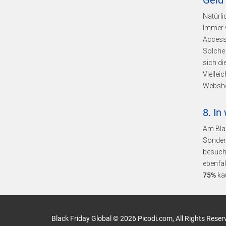
Geld
Natürli
Immer 
Access
Solche 
sich di
Viellei
Webshop
8. In
Am Blac
Sondera
besuch
ebenfal
75%
kau
Black Friday Global © 2026 Picodi.com, All Rights Reser