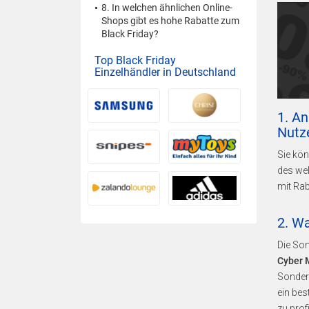
8. In welchen ähnlichen Online-
Shops gibt es hohe Rabatte zum
Black Friday?
Top Black Friday
Einzelhändler in Deutschland
1. An
Nutz
Sie kön
des we
mit Ra
2. W
Die So
Cyber 
Sondera
ein bes
zu profi