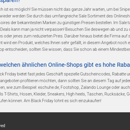
 sparen?
ch ist es möglich! Sie müssen nicht das ganze Jahr warten, um bei Snip
wieder werden Sie durch das umfangreiche Sale Sortiment des Onlines
oires der bekanntesten Marken zu günstigen Preisen bestellen. Im Sal
Deals kann man ja nicht verpassen! Besuchen Sie deswegen ab und zu d
es oder jenes zum reduzierten Preis. Darüber hinaus bietet die Firma auf 
cht wird ein Produkt, welches Ihnen sehr gefällt, in diesem Angebot noch 
 entscheiden, sollten Sie wissen, dass Sie schon ab einem Mindestbest
 welchen ähnlichen Online-Shops gibt es hohe Raba
k Friday bietet fast jedes Geschäft spezielle Gutscheincodes, Rabatte
ngeboten profitieren möchten, dann sollten Sie an diesem Tag auf jed
en, wie zum Beispiel: eschuhe.de, Footshop, Zalando Lounge oder auch
ls T-Shirts, Hosen, Kleider, Sneakers, High heels, Taschen, Rucksäcke, 
fen können. Am Black Friday lohnt es sich einzukaufen!
ved