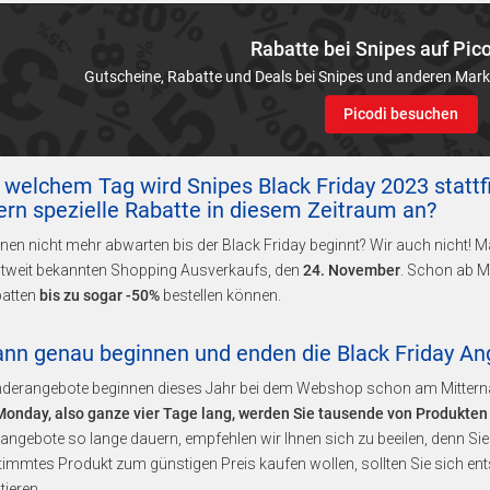
Rabatte bei Snipes auf Pic
Gutscheine, Rabatte und Deals bei Snipes und anderen Mark
Picodi besuchen
 welchem Tag wird Snipes Black Friday 2023 stattf
ern spezielle Rabatte in diesem Zeitraum an?
nen nicht mehr abwarten bis der Black Friday beginnt? Wir auch nicht! 
ltweit bekannten Shopping Ausverkaufs, den
24. November
. Schon ab M
batten
bis zu sogar -50%
bestellen können.
ann genau beginnen und enden die Black Friday An
nderangebote beginnen dieses Jahr bei dem Webshop schon am Mittern
Monday, also ganze vier Tage lang, werden Sie tausende von Produkten
ngebote so lange dauern, empfehlen wir Ihnen sich zu beeilen, denn Sie 
timmtes Produkt zum günstigen Preis kaufen wollen, sollten Sie sich e
tieren.