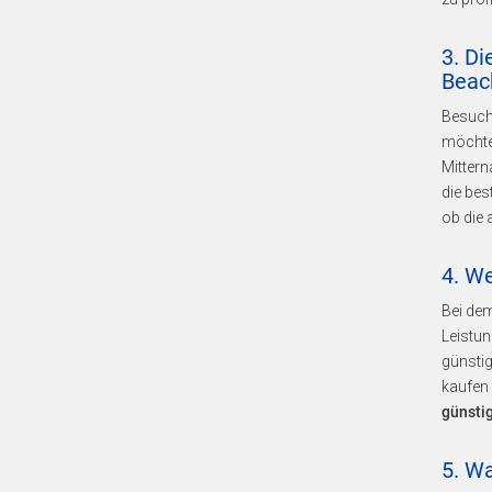
3. D
Beac
Besuche
möchten
Mittern
die bes
ob die 
4. W
Bei de
Leistu
günstig
kaufen 
günstig
5. W