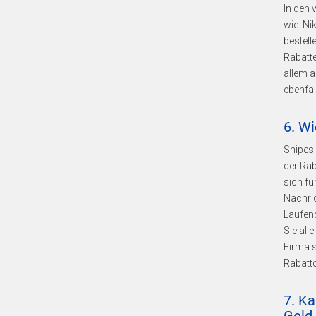
In den
wie: Ni
bestel
Rabatt
allem 
ebenfal
6. Wi
Snipes 
der Rab
sich fü
Nachric
Laufend
Sie all
Firma s
Rabatt
7. Ka