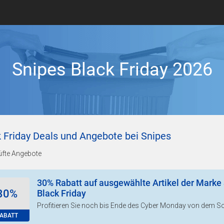
Snipes Black Friday 2026
k Friday Deals und Angebote bei Snipes
üfte Angebote
30% Rabatt auf ausgewählte Artikel der Mark
30%
Black Friday
Profitieren Sie noch bis Ende des Cyber Monday von dem S
ABATT